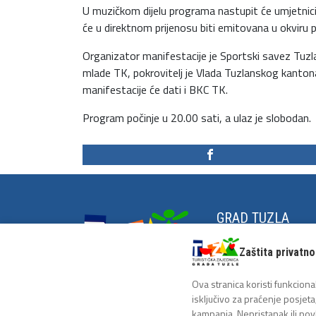
U muzičkom dijelu programa nastupit će umjetnici,
će u direktnom prijenosu biti emitovana u okvir
Organizator manifestacije je Sportski savez Tuzl
mlade TK, pokrovitelj je Vlada Tuzlanskog kantona
manifestacije će dati i BKC TK.
Program počinje u 20.00 sati, a ulaz je slobodan.
GRAD TUZLA
Grad na zrnu soli
Zaštita privatno
Historija Tuzle
Antifašistička tradici
Ova stranica koristi funkcional
isključivo za praćenje posjeta
kampanja. Nepristanak ili pov