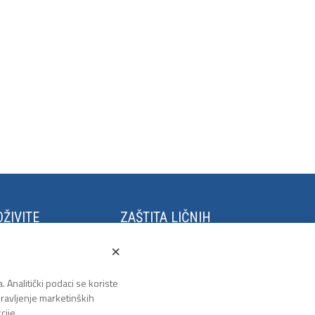
ŽIVITE
ZAŠTITA LIČNIH
PODATAKA
stival Kaleidoskop
×
m Grano Salis
Politika privatnosti
to u Tuzli
. Analitički podaci se koriste
zlanski polumaraton
 pravljenje marketinških
lanska biciklijada
cije.