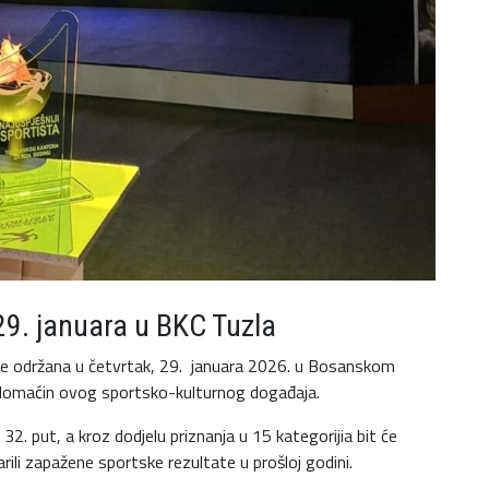
29. januara u BKC Tuzla
 će održana u četvrtak, 29. januara 2026. u Bosanskom
no domaćin ovog sportsko-kulturnog događaja.
2. put, a kroz dodjelu priznanja u 15 kategorijia bit će
varili zapažene sportske rezultate u prošloj godini.