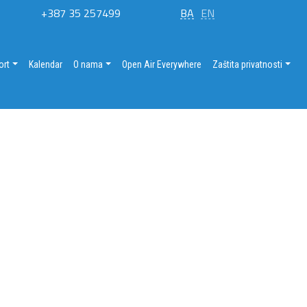
+387 35 257499
BA
EN
ort
Kalendar
O nama
Open Air Everywhere
Zaštita privatnosti