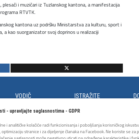
 plesači i muzičari iz Tuzlanskog kantona, a manifestacija
u programa RTVTK.
anskog kantona uz podršku Ministarstva za kulturu, sport i
, a kao suorganizator svoj doprinos u realizaciji
VODIČ
ISTRAŽITE
DO
Kako do Tuzle
Panonska jezera
Fe
sti - upravljajte saglasnostima - GDPR
Turistički info centar
Trg Slobode
Cu
ja
Međunarodni aerodrom
Arheološki park
Lje
ne i analitičke kolačiće radi funkcionisanja i poboljšanja korisničkog iskustva
Tuzla
Geološka postavka
Tu
, optimizaciju stranice i za dijeljenje članaka na Facebook. Ne koriste se za
Javni prevoz
Tuz
lačenje saglasnosti može negativno uticati na određene karakteristike i funk