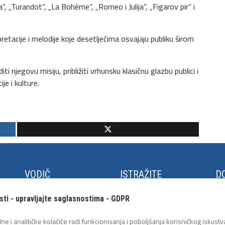
ta“, „Turandot“, „La Bohème“, „Romeo i Julija“, „Figarov pir“ i
pretacije i melodije koje desetljećima osvajaju publiku širom
i njegovu misiju, približiti vrhunsku klasičnu glazbu publici i
e i kulture.
VODIČ
ISTRAŽITE
DO
Kako do Tuzle
Panonska jezera
Fe
sti - upravljajte saglasnostima - GDPR
Turistički info centar
Trg Slobode
Cu
ja
Međunarodni aerodrom
Arheološki park
Lje
ne i analitičke kolačiće radi funkcionisanja i poboljšanja korisničkog iskustva