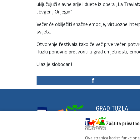
uključujući slavne arije i duete iz opera „La Travia
„Evgenij Onjegin“.
Večer će obilježiti snažne emocije, virtuozne inter
svijeta.
Otvorenje festivala tako će već prve večeri potvrdit
Tuzlu ponovno pretvoriti u grad umjetnosti, emocij
Ulaz je slobodan!
GRAD TUZLA
Grad na zrnu soli
Zaštita privatno
Historija Tuzle
Antifašistička tradici
Ova stranica koristi funkcional