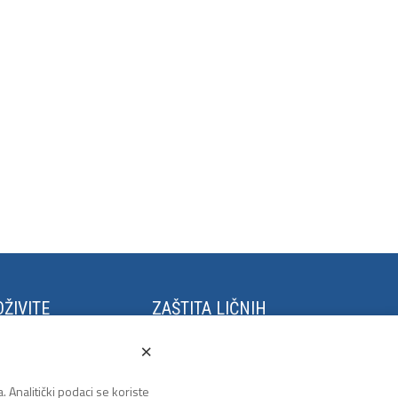
ŽIVITE
ZAŠTITA LIČNIH
PODATAKA
stival Kaleidoskop
×
m Grano Salis
Politika privatnosti
to u Tuzli
. Analitički podaci se koriste