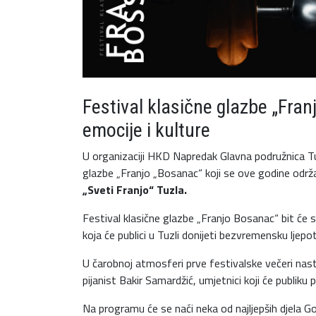
Festival klasične glazbe „Fra
emocije i kulture
U organizaciji HKD Napredak Glavna podružnica Tuz
glazbe „Franjo „Bosanac“ koji se ove godine održa
„Sveti Franjo“ Tuzla.
Festival klasične glazbe „Franjo Bosanac“ bit će
koja će publici u Tuzli donijeti bezvremensku ljepo
U čarobnoj atmosferi prve festivalske večeri nast
pijanist Bakir Samardžić, umjetnici koji će publiku
Na programu će se naći neka od najljepših djela Go