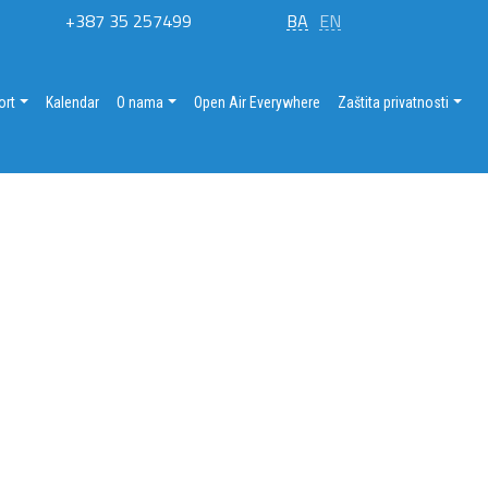
+387 35 257499
BA
EN
ort
Kalendar
O nama
Open Air Everywhere
Zaštita privatnosti