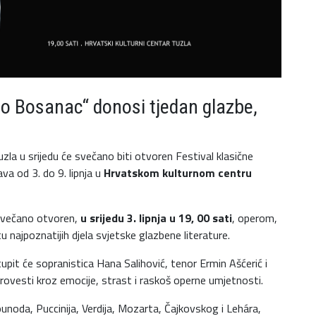
njo Bosanac“ donosi tjedan glazbe,
la u srijedu će svečano biti otvoren Festival klasične
va od 3. do 9. lipnja u
Hrvatskom kulturnom centru
 svečano otvoren,
u srijedu 3. lipnja u 19, 00 sati
, operom,
tu najpoznatijih djela svjetske glazbene literature.
upit će sopranistica Hana Salihović, tenor Ermin Ašćerić i
 provesti kroz emocije, strast i raskoš operne umjetnosti.
unoda, Puccinija, Verdija, Mozarta, Čajkovskog i Lehára,