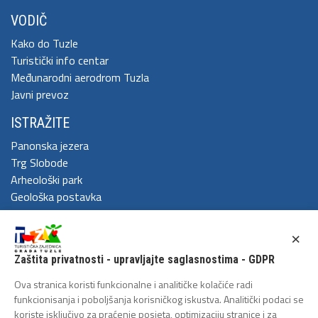
VODIČ
Kako do Tuzle
Turistički info centar
Međunarodni aerodrom Tuzla
Javni prevoz
ISTRAŽITE
Panonska jezera
Trg Slobode
Arheološki park
Geološka postavka
DOŽIVITE
×
Festival Kaleidoskop
Zaštita privatnosti - upravljajte saglasnostima - GDPR
Cum Grano Salis
Ljeto u Tuzli
Ova stranica koristi funkcionalne i analitičke kolačiće radi
Tuzlanski polumaraton
funkcionisanja i poboljšanja korisničkog iskustva. Analitički podaci se
koriste isključivo za praćenje posjeta, optimizaciju stranice i za
Tuzlanska biciklijada