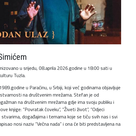
 Simićem
izovano u srijedu, 08.aprila 2026.godine u 18:00 sati u
ulturu Tuzla.
1989.godine u Paraćinu, u Srbiji, koji već godinama objavljuje
ene stvarnosti na društvenim mrežama. Stefan je od
angažman na društvenim mrežama gdje ima svoju publiku i
ove knjige: “Povratak čoveku”, “Živeti život”, “Odjeci
 stvarima, događajima i temama koje se tiču svih nas i svi
napisao nosi naziv “Večna nada” i ona će biti predstavljena na