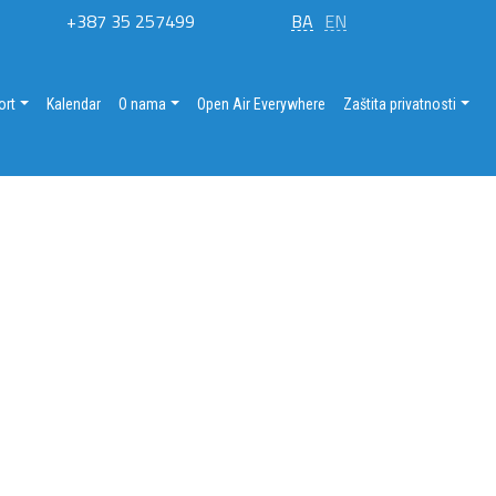
+387 35 257499
BA
EN
ort
Kalendar
O nama
Open Air Everywhere
Zaštita privatnosti