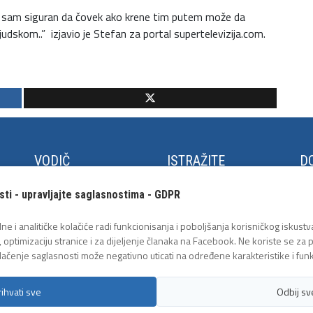
ako sam siguran da čovek ako krene tim putem može da
dskom..” izjavio je Stefan za portal supertelevizija.com.
VODIČ
ISTRAŽITE
DO
Kako do Tuzle
Panonska jezera
Fe
sti - upravljajte saglasnostima - GDPR
Turistički info centar
Trg Slobode
Cu
ja
Međunarodni aerodrom
Arheološki park
Lje
ne i analitičke kolačiće radi funkcionisanja i poboljšanja korisničkog iskustva
Tuzla
Geološka postavka
Tu
, optimizaciju stranice i za dijeljenje članaka na Facebook. Ne koriste se za
Javni prevoz
Tuz
lačenje saglasnosti može negativno uticati na određene karakteristike i funk
rihvati sve
Odbij sv