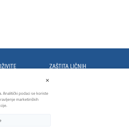
ŽIVITE
ZAŠTITA LIČNIH
PODATAKA
stival Kaleidoskop
×
m Grano Salis
Politika privatnosti
to u Tuzli
. Analitički podaci se koriste
zlanski polumaraton
 pravljenje marketinških
lanska biciklijada
cije.
e