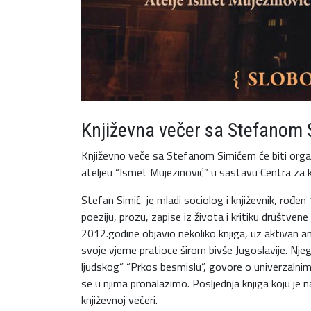
Književna večer sa Stefanom
Književno veče sa Stefanom Simićem će biti organ
ateljeu “Ismet Mujezinović” u sastavu Centra za k
Stefan Simić je mladi sociolog i književnik, rođen 
poeziju, prozu, zapise iz života i kritiku društv
2012.godine objavio nekoliko knjiga, uz aktivan 
svoje vjerne pratioce širom bivše Jugoslavije. Njeg
ljudskog” “Prkos besmislu”, govore o univerzalnim
se u njima pronalazimo. Posljednja knjiga koju je 
književnoj večeri.