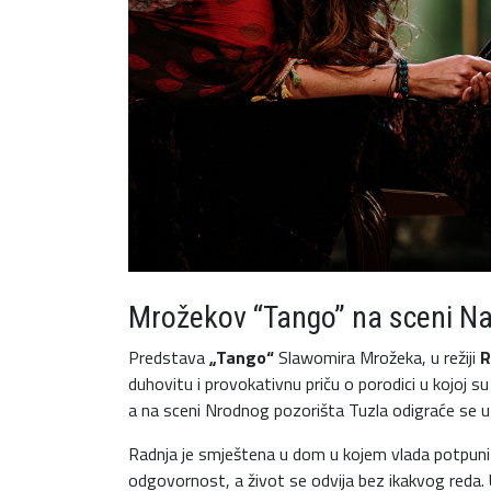
Mrožekov “Tango” na sceni Na
Predstava
„Tango“
Slawomira Mrožeka, u režiji
R
duhovitu i provokativnu priču o porodici u kojoj su
a na sceni Nrodnog pozorišta Tuzla odigraće se u
Radnja je smještena u dom u kojem vlada potpuni h
odgovornost, a život se odvija bez ikakvog reda. U