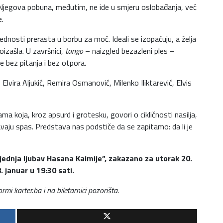
 Njegova pobuna, međutim, ne ide u smjeru oslobađanja, već
e.
dnosti prerasta u borbu za moć. Ideali se izopačuju, a želja
izašla. U završnici,
tango
– naizgled bezazleni ples –
 bez pitanja i bez otpora.
lvira Aljukić, Remira Osmanović, Milenko Iliktarević, Elvis
ma koja, kroz apsurd i grotesku, govori o cikličnosti nasilja,
avaju spas. Predstava nas podstiče da se zapitamo: da li je
jednja ljubav Hasana Kaimije”, zakazano za utorak 20.
. januar u 19:30 sati.
mi karter.ba i na biletarnici pozorišta.