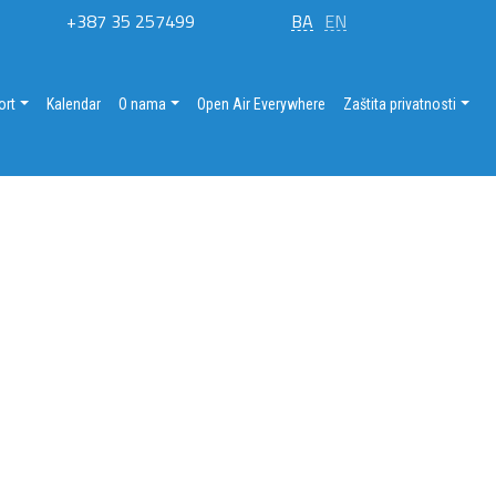
+387 35 257499
BA
EN
ort
Kalendar
O nama
Open Air Everywhere
Zaštita privatnosti