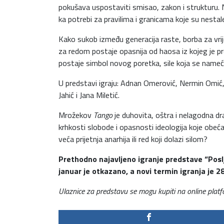
pokušava uspostaviti smisao, zakon i strukturu.
ka potrebi za pravilima i granicama koje su nestal
Kako sukob između generacija raste, borba za vrije
za redom postaje opasnija od haosa iz kojeg je pro
postaje simbol novog poretka, sile koja se nameće
U predstavi igraju: Adnan Omerović, Nermin Omić, E
Jahić i Jana Miletić.
Mrožekov
Tango
je duhovita, oštra i nelagodna dra
krhkosti slobode i opasnosti ideologija koje obeć
veća prijetnja anarhija ili red koji dolazi silom?
Prethodno najavljeno igranje predstave “Posl
januar je otkazano, a novi termin igranja je 28
Ulaznice za predstavu se mogu kupiti na online platfor