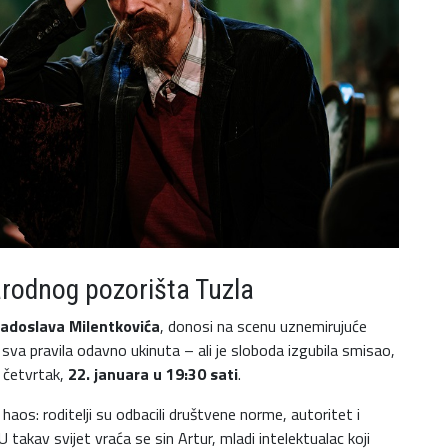
rodnog pozorišta Tuzla
adoslava Milentkovića
, donosi na scenu uznemirujuće
 sva pravila odavno ukinuta – ali je sloboda izgubila smisao,
 četvrtak,
22. januara u 19:30 sati
.
aos: roditelji su odbacili društvene norme, autoritet i
 takav svijet vraća se sin Artur, mladi intelektualac koji