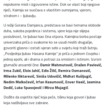
nepokorne misli i izgovorene istine. Dok se vlast boji njegove
riječi, Kaimija se suočava s vlastitim sumnjama, vjerom,
strahom i – ljubavlju.
U režiji Gorana Damjanca, predstava se bavi temama slobode
duha, sukoba pojedinca i sistema, vjere koja nije slijepa
poslušnost, te ljubavi kao čina otpora. Kaimijina borba postaje
univerzalna priča o svakome ko se usudi misliti drugačije,
govoriti glasno i ostati vjeran sebi u svijetu koji traži šutnju.
„Posljednja ljubav Hasana Kaimije“ je priča o jednom čovjeku i
jednoj epohi, ali i drama o potrazi za smislom i istinom. Izvrsni
glumački ansambl čine:
Damir Mahmutović, Dražen Pavlović,
Irma Zukić, Elvis Jahić, Edis Žilić, Remira Osmanović,
Milenko Iliktarević, Siniša Udovičić, Midhat Kušljugić,
Nedim Malkočević, Irfan Kasumović, Enver Hasić, Jasmina
Dedić, Luka Spasojević i Mirza Mujagić
.
Dođite da osjetite riječ koja peče, tišinu koja govori i ljubav
koja nadživljava sve zabrane.