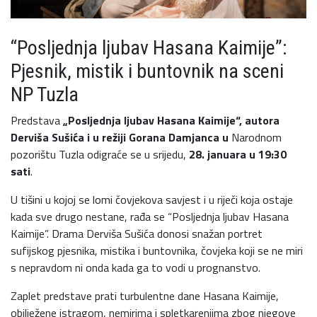
“Posljednja ljubav Hasana Kaimije”:
Pjesnik, mistik i buntovnik na sceni
NP Tuzla
Predstava
„Posljednja ljubav Hasana Kaimije“,
autora
Derviša Sušića
i u režiji Gorana Damjanca
u
Narodnom
pozorištu Tuzla odigraće se u srijedu,
28. januara
u 19:30
sati
.
U tišini u kojoj se lomi čovjekova savjest i u riječi koja ostaje
kada sve drugo nestane, rađa se “Posljednja ljubav Hasana
Kaimije”. Drama Derviša Sušića donosi snažan portret
sufijskog pjesnika, mistika i buntovnika, čovjeka koji se ne miri
s nepravdom ni onda kada ga to vodi u prognanstvo.
Zaplet predstave prati turbulentne dane Hasana Kaimije,
obilježene istragom, nemirima i spletkarenjima zbog njegove