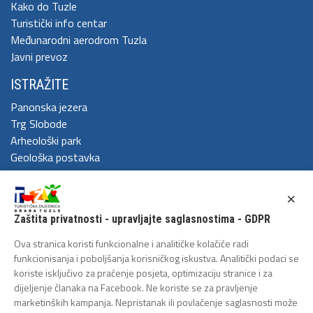
Kako do Tuzle
Turistički info centar
Međunarodni aerodrom Tuzla
Javni prevoz
ISTRAŽITE
Panonska jezera
Trg Slobode
Arheološki park
Geološka postavka
DOŽIVITE
×
Festival Kaleidoskop
Zaštita privatnosti - upravljajte saglasnostima - GDPR
Cum Grano Salis
Ljeto u Tuzli
Ova stranica koristi funkcionalne i analitičke kolačiće radi
Tuzlanski polumaraton
funkcionisanja i poboljšanja korisničkog iskustva. Analitički podaci se
koriste isključivo za praćenje posjeta, optimizaciju stranice i za
Tuzlanska biciklijada
dijeljenje članaka na Facebook. Ne koriste se za pravljenje
ZAŠTITA LIČNIH PODATAKA
marketinških kampanja. Nepristanak ili povlačenje saglasnosti može