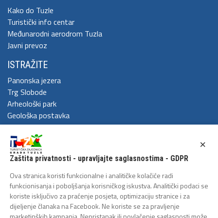
Kako do Tuzle
Turistički info centar
Međunarodni aerodrom Tuzla
Javni prevoz
ISTRAŽITE
Panonska jezera
Trg Slobode
Arheološki park
Geološka postavka
DOŽIVITE
×
Festival Kaleidoskop
Zaštita privatnosti - upravljajte saglasnostima - GDPR
Cum Grano Salis
Ljeto u Tuzli
Ova stranica koristi funkcionalne i analitičke kolačiće radi
Tuzlanski polumaraton
funkcionisanja i poboljšanja korisničkog iskustva. Analitički podaci se
koriste isključivo za praćenje posjeta, optimizaciju stranice i za
Tuzlanska biciklijada
dijeljenje članaka na Facebook. Ne koriste se za pravljenje
ZAŠTITA LIČNIH PODATAKA
marketinških kampanja. Nepristanak ili povlačenje saglasnosti može