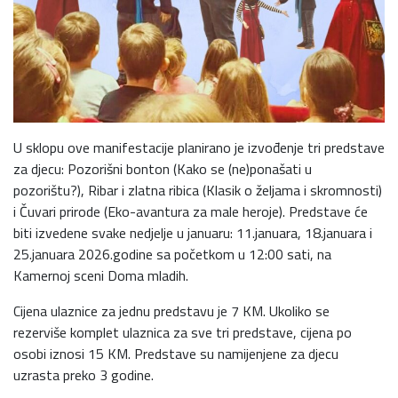
U sklopu ove manifestacije planirano je izvođenje tri predstave
za djecu: Pozorišni bonton (Kako se (ne)ponašati u
pozorištu?), Ribar i zlatna ribica (Klasik o željama i skromnosti)
i Čuvari prirode (Eko-avantura za male heroje). Predstave će
biti izvedene svake nedjelje u januaru: 11.januara, 18.januara i
25.januara 2026.godine sa početkom u 12:00 sati, na
Kamernoj sceni Doma mladih.
Cijena ulaznice za jednu predstavu je 7 KM. Ukoliko se
rezerviše komplet ulaznica za sve tri predstave, cijena po
osobi iznosi 15 KM. Predstave su namijenjene za djecu
uzrasta preko 3 godine.