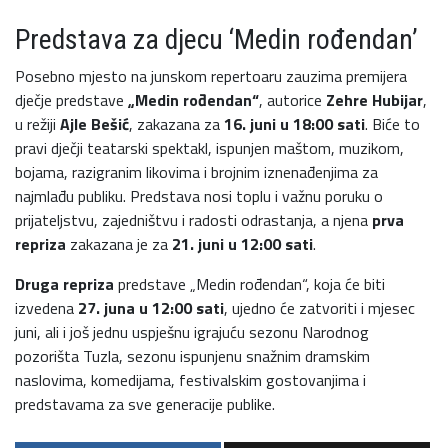
Predstava za djecu ‘Medin rođendan’
Posebno mjesto na junskom repertoaru zauzima premijera
dječje predstave
„Medin rođendan“
, autorice
Zehre Hubijar
,
u režiji
Ajle Bešić
, zakazana za
16. juni u 18:00 sati
. Biće to
pravi dječji teatarski spektakl, ispunjen maštom, muzikom,
bojama, razigranim likovima i brojnim iznenađenjima za
najmlađu publiku. Predstava nosi toplu i važnu poruku o
prijateljstvu, zajedništvu i radosti odrastanja, a njena
prva
repriza
zakazana je za
21. juni u 12:00 sati
.
Druga repriza
predstave „Medin rođendan“, koja će biti
izvedena
27. juna u 12:00 sati
, ujedno će zatvoriti i mjesec
juni, ali i još jednu uspješnu igrajuću sezonu Narodnog
pozorišta Tuzla, sezonu ispunjenu snažnim dramskim
naslovima, komedijama, festivalskim gostovanjima i
predstavama za sve generacije publike.