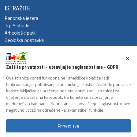
ISTRAŽITE
Panonska jezera
Trg Slobode
Arheološki park
Geološka postavka
DOŽIVITE
×
Festival Kaleidoskop
Zaštita privatnosti - upravljajte saglasnostima - GDPR
Cum Grano Salis
Ljeto u Tuzli
Ova stranica koristi funkcionalne i analitičke kolačiće radi
Tuzlanski polumaraton
funkcionisanja i poboljšanja korisničkog iskustva. Analitički podaci se
koriste isključivo za praćenje posjeta, optimizaciju stranice i za
Tuzlanska biciklijada
dijeljenje članaka na Facebook. Ne koriste se za pravljenje
ZAŠTITA LIČNIH PODATAKA
marketinških kampanja. Nepristanak ili povlačenje saglasnosti može
negativno uticati na određene karakteristike i funkcije.
Politika privatnosti
Prihvati sve