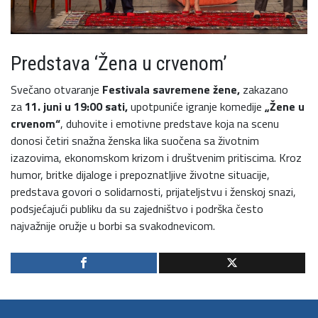
Predstava ‘Žena u crvenom’
Svečano otvaranje
Festivala savremene žene,
zakazano
za
11. juni u 19:00 sati,
upotpuniće igranje komedije
„Žene u
crvenom“
, duhovite i emotivne predstave koja na scenu
donosi četiri snažna ženska lika suočena sa životnim
izazovima, ekonomskom krizom i društvenim pritiscima. Kroz
humor, britke dijaloge i prepoznatljive životne situacije,
predstava govori o solidarnosti, prijateljstvu i ženskoj snazi,
podsjećajući publiku da su zajedništvo i podrška često
najvažnije oružje u borbi sa svakodnevicom.