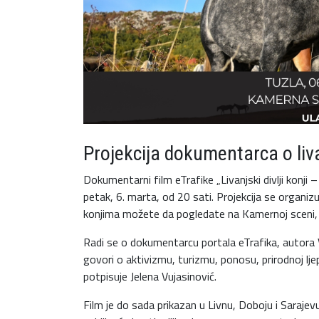
Projekcija dokumentarca o liv
Dokumentarni film eTrafike „Livanjski divlji konji 
petak, 6. marta, od 20 sati. Projekcija se organ
konjima možete da pogledate na Kamernoj sceni, u
Radi se o dokumentarcu portala eTrafika, autora V
govori o aktivizmu, turizmu, ponosu, prirodnoj ljep
potpisuje Jelena Vujasinović.
Film je do sada prikazan u Livnu, Doboju i Sarajev