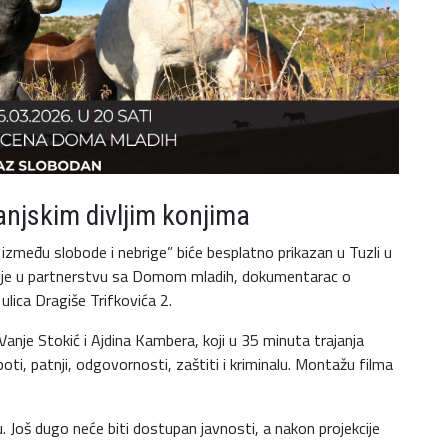
anjskim divljim konjima
– između slobode i nebrige” biće besplatno prikazan u Tuzli u
izuje u partnerstvu sa Domom mladih, dokumentarac o
lica Dragiše Trifkovića 2.
anje Stokić i Ajdina Kambera, koji u 35 minuta trajanja
oti, patnji, odgovornosti, zaštiti i kriminalu. Montažu filma
u. Još dugo neće biti dostupan javnosti, a nakon projekcije