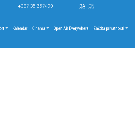
+387 35 257499
BA
EN
ort
Kalendar
O nama
Open Air Everywhere
Zaštita privatnosti