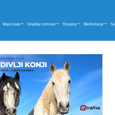
Mapa Grada
Smještaj i restorani
Shopping
Manifestacije
Sp