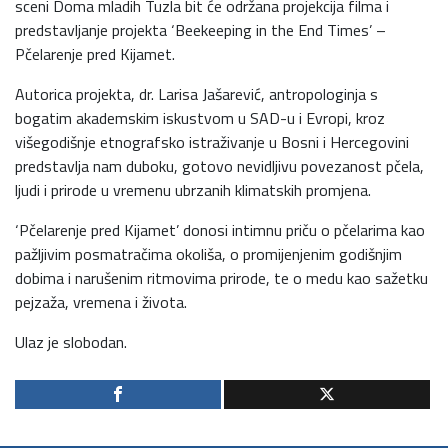
sceni Doma mladih Tuzla bit će održana projekcija filma i
predstavljanje projekta ‘Beekeeping in the End Times’ –
Pčelarenje pred Kijamet.
Autorica projekta, dr. Larisa Jašarević, antropologinja s
bogatim akademskim iskustvom u SAD-u i Evropi, kroz
višegodišnje etnografsko istraživanje u Bosni i Hercegovini
predstavlja nam duboku, gotovo nevidljivu povezanost pčela,
ljudi i prirode u vremenu ubrzanih klimatskih promjena.
‘Pčelarenje pred Kijamet’ donosi intimnu priču o pčelarima kao
pažljivim posmatračima okoliša, o promijenjenim godišnjim
dobima i narušenim ritmovima prirode, te o medu kao sažetku
pejzaža, vremena i života.
Ulaz je slobodan.