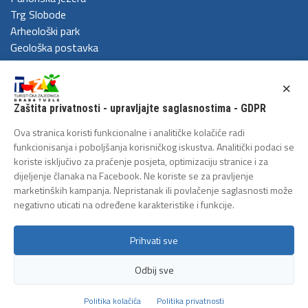
Trg Slobode
Arheološki park
Geološka postavka
DOŽIVITE
×
Festival Kaleidoskop
Zaštita privatnosti - upravljajte saglasnostima - GDPR
Cum Grano Salis
Ljeto u Tuzli
Ova stranica koristi funkcionalne i analitičke kolačiće radi
Tuzlanski polumaraton
funkcionisanja i poboljšanja korisničkog iskustva. Analitički podaci se
koriste isključivo za praćenje posjeta, optimizaciju stranice i za
Tuzlanska biciklijada
dijeljenje članaka na Facebook. Ne koriste se za pravljenje
ZAŠTITA LIČNIH PODATAKA
marketinških kampanja. Nepristanak ili povlačenje saglasnosti može
negativno uticati na određene karakteristike i funkcije.
Politika privatnosti
Prihvati sve
Odbij sve
Copyright 2026 - Turistička zajednica grada Tuzle
Politika kolačića
Politika privatnosti