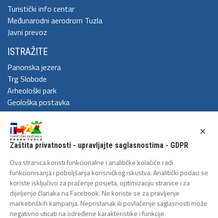
Turistički info centar
Međunarodni aerodrom Tuzla
Javni prevoz
ISTRAŽITE
Panonska jezera
Trg Slobode
Arheološki park
Geološka postavka
DOŽIVITE
×
Festival Kaleidoskop
Zaštita privatnosti - upravljajte saglasnostima - GDPR
Cum Grano Salis
Ljeto u Tuzli
Ova stranica koristi funkcionalne i analitičke kolačiće radi
Tuzlanski polumaraton
funkcionisanja i poboljšanja korisničkog iskustva. Analitički podaci se
koriste isključivo za praćenje posjeta, optimizaciju stranice i za
Tuzlanska biciklijada
dijeljenje članaka na Facebook. Ne koriste se za pravljenje
ZAŠTITA LIČNIH PODATAKA
marketinških kampanja. Nepristanak ili povlačenje saglasnosti može
negativno uticati na određene karakteristike i funkcije.