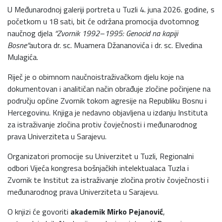
U Međunarodnoj galeriji portreta u Tuzli 4. juna 2026. godine, s
početkom u 18 sati, bit će održana promocija dvotomnog
naučnog djela
“Zvornik 1992–1995: Genocid na kapiji
Bosne“
autora dr. sc. Muamera Džananovića i dr. sc. Elvedina
Mulagića.
Riječ je o obimnom naučnoistraživačkom djelu koje na
dokumentovan i analitičan način obrađuje zločine počinjene na
području općine Zvornik tokom agresije na Republiku Bosnu i
Hercegovinu. Knjiga je nedavno objavljena u izdanju Instituta
za istraživanje zločina protiv čovječnosti i međunarodnog
prava Univerziteta u Sarajevu.
Organizatori promocije su Univerzitet u Tuzli, Regionalni
odbori Vijeća kongresa bošnjačkih intelektualaca Tuzla i
Zvornik te Institut za istraživanje zločina protiv čovječnosti i
međunarodnog prava Univerziteta u Sarajevu.
O knjizi će govoriti
akademik Mirko Pejanović
,