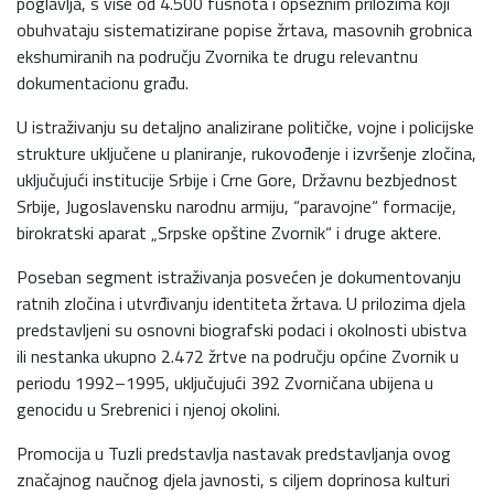
poglavlja, s više od 4.500 fusnota i opsežnim prilozima koji
obuhvataju sistematizirane popise žrtava, masovnih grobnica
ekshumiranih na području Zvornika te drugu relevantnu
dokumentacionu građu.
U istraživanju su detaljno analizirane političke, vojne i policijske
strukture uključene u planiranje, rukovođenje i izvršenje zločina,
uključujući institucije Srbije i Crne Gore, Državnu bezbjednost
Srbije, Jugoslavensku narodnu armiju, “paravojne“ formacije,
birokratski aparat „Srpske opštine Zvornik“ i druge aktere.
Poseban segment istraživanja posvećen je dokumentovanju
ratnih zločina i utvrđivanju identiteta žrtava. U prilozima djela
predstavljeni su osnovni biografski podaci i okolnosti ubistva
ili nestanka ukupno 2.472 žrtve na području općine Zvornik u
periodu 1992–1995, uključujući 392 Zvorničana ubijena u
genocidu u Srebrenici i njenoj okolini.
Promocija u Tuzli predstavlja nastavak predstavljanja ovog
značajnog naučnog djela javnosti, s ciljem doprinosa kulturi