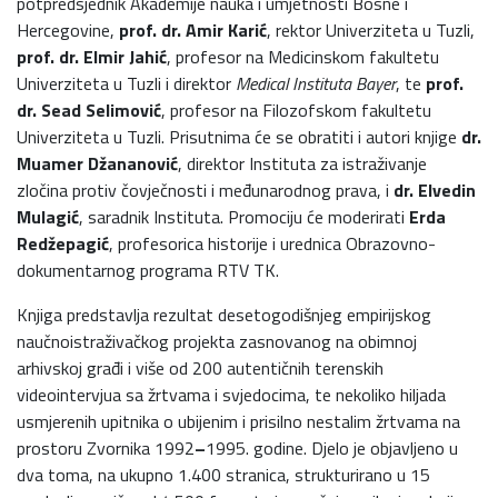
potpredsjednik Akademije nauka i umjetnosti Bosne i
Hercegovine,
prof. dr. Amir Karić
, rektor Univerziteta u Tuzli,
prof. dr. Elmir Jahić
, profesor na Medicinskom fakultetu
Univerziteta u Tuzli i direktor
Medical Instituta Bayer
, te
prof.
dr. Sead Selimović
, profesor na Filozofskom fakultetu
Univerziteta u Tuzli. Prisutnima će se obratiti i autori knjige
dr.
Muamer Džananović
, direktor Instituta za istraživanje
zločina protiv čovječnosti i međunarodnog prava, i
dr. Elvedin
Mulagić
, saradnik Instituta. Promociju će moderirati
Erda
Redžepagić
, profesorica historije i urednica Obrazovno-
dokumentarnog programa RTV TK.
Knjiga predstavlja rezultat desetogodišnjeg empirijskog
naučnoistraživačkog projekta zasnovanog na obimnoj
arhivskoj građi i više od 200 autentičnih terenskih
videointervjua sa žrtvama i svjedocima, te nekoliko hiljada
usmjerenih upitnika o ubijenim i prisilno nestalim žrtvama na
prostoru Zvornika 1992
–
1995. godine. Djelo je objavljeno u
dva toma, na ukupno 1.400 stranica, strukturirano u 15