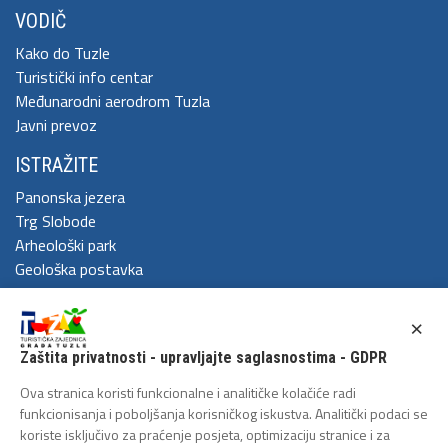
VODIČ
Kako do Tuzle
Turistički info centar
Međunarodni aerodrom Tuzla
Javni prevoz
ISTRAŽITE
Panonska jezera
Trg Slobode
Arheološki park
Geološka postavka
DOŽIVITE
×
Festival Kaleidoskop
Zaštita privatnosti - upravljajte saglasnostima - GDPR
Cum Grano Salis
Ljeto u Tuzli
Ova stranica koristi funkcionalne i analitičke kolačiće radi
Tuzlanski polumaraton
funkcionisanja i poboljšanja korisničkog iskustva. Analitički podaci se
koriste isključivo za praćenje posjeta, optimizaciju stranice i za
Tuzlanska biciklijada