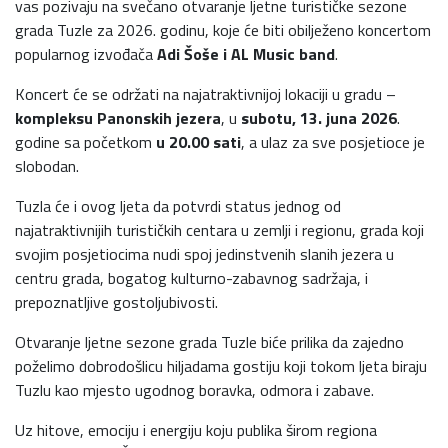
vas pozivaju na svečano otvaranje ljetne turističke sezone
grada Tuzle za 2026. godinu, koje će biti obilježeno koncertom
popularnog izvođača
Adi Šoše i AL Music band
.
Koncert će se održati na najatraktivnijoj lokaciji u gradu –
kompleksu Panonskih jezera
, u
subotu, 13. juna 2026
.
godine sa početkom
u 20.00 sati
, a ulaz za sve posjetioce je
slobodan.
Tuzla će i ovog ljeta da potvrdi status jednog od
najatraktivnijih turističkih centara u zemlji i regionu, grada koji
svojim posjetiocima nudi spoj jedinstvenih slanih jezera u
centru grada, bogatog kulturno-zabavnog sadržaja, i
prepoznatljive gostoljubivosti.
Otvaranje ljetne sezone grada Tuzle biće prilika da zajedno
poželimo dobrodošlicu hiljadama gostiju koji tokom ljeta biraju
Tuzlu kao mjesto ugodnog boravka, odmora i zabave.
Uz hitove, emociju i energiju koju publika širom regiona