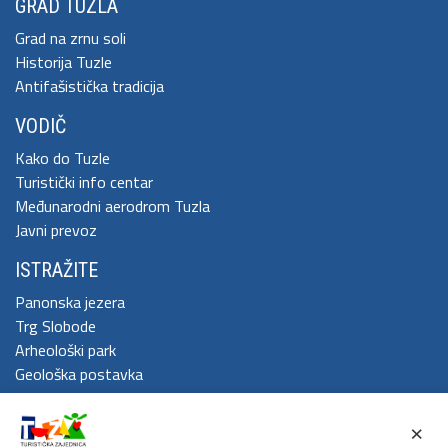
GRAD TUZLA
Grad na zrnu soli
Historija Tuzle
Antifašistička tradicija
VODIČ
Kako do Tuzle
Turistički info centar
Međunarodni aerodrom Tuzla
Javni prevoz
ISTRAŽITE
Panonska jezera
Trg Slobode
Arheološki park
Geološka postavka
DOŽIVITE
×
Festival Kaleidoskop