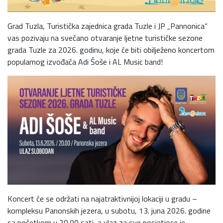
Grad Tuzla, Turistička zajednica grada Tuzle i JP „Pannonica“
vas pozivaju na svečano otvaranje ljetne turističke sezone
grada Tuzle za 2026. godinu, koje će biti obilježeno koncertom
popularnog izvođača Adi Šoše i AL Music band!
Koncert će se održati na najatraktivnijoj lokaciji u gradu –
kompleksu Panonskih jezera, u subotu, 13. juna 2026. godine
sa početkom u 20.00 sati, a ulaz za sve posjetioce je