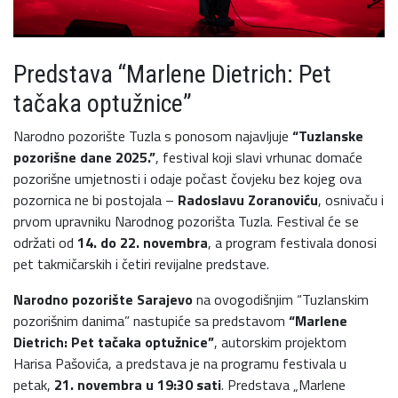
Predstava “Marlene Dietrich: Pet
tačaka optužnice”
Narodno pozorište Tuzla s ponosom najavljuje
“Tuzlanske
pozorišne dane 2025.”
, festival koji slavi vrhunac domaće
pozorišne umjetnosti i odaje počast čovjeku bez kojeg ova
pozornica ne bi postojala –
Radoslavu Zoranoviću
, osnivaču i
prvom upravniku Narodnog pozorišta Tuzla. Festival će se
održati od
14. do 22. novembra
, a program festivala donosi
pet takmičarskih i četiri revijalne predstave.
Narodno pozorište Sarajevo
na ovogodišnjim “Tuzlanskim
pozorišnim danima” nastupiće sa predstavom
“Marlene
Dietrich: Pet tačaka optužnice”
, autorskim projektom
Harisa Pašovića, a predstava je na programu festivala u
petak,
21. novembra u 19:30 sati
. Predstava „Marlene