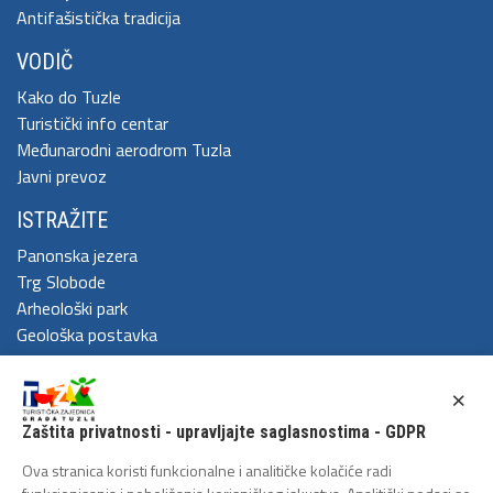
Antifašistička tradicija
VODIČ
Kako do Tuzle
Turistički info centar
Međunarodni aerodrom Tuzla
Javni prevoz
ISTRAŽITE
Panonska jezera
Trg Slobode
Arheološki park
Geološka postavka
DOŽIVITE
×
Festival Kaleidoskop
Zaštita privatnosti - upravljajte saglasnostima - GDPR
Cum Grano Salis
Ljeto u Tuzli
Ova stranica koristi funkcionalne i analitičke kolačiće radi
Tuzlanski polumaraton