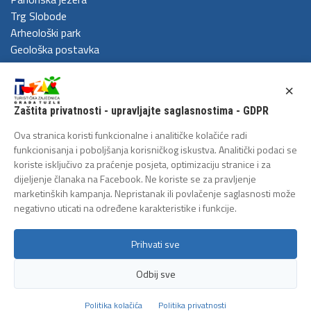
Trg Slobode
Arheološki park
Geološka postavka
DOŽIVITE
×
Festival Kaleidoskop
Zaštita privatnosti - upravljajte saglasnostima - GDPR
Cum Grano Salis
Ljeto u Tuzli
Ova stranica koristi funkcionalne i analitičke kolačiće radi
Tuzlanski polumaraton
funkcionisanja i poboljšanja korisničkog iskustva. Analitički podaci se
koriste isključivo za praćenje posjeta, optimizaciju stranice i za
Tuzlanska biciklijada
dijeljenje članaka na Facebook. Ne koriste se za pravljenje
ZAŠTITA LIČNIH PODATAKA
marketinških kampanja. Nepristanak ili povlačenje saglasnosti može
negativno uticati na određene karakteristike i funkcije.
Politika privatnosti
Prihvati sve
Odbij sve
Copyright 2026 - Turistička zajednica grada Tuzle
Politika kolačića
Politika privatnosti