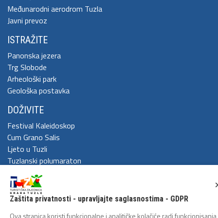
Međunarodni aerodrom Tuzla
Javni prevoz
ISTRAŽITE
Panonska jezera
Trg Slobode
Arheološki park
Geološka postavka
DOŽIVITE
Festival Kaleidoskop
Cum Grano Salis
Ljeto u Tuzli
Tuzlanski polumaraton
Tuzlanska biciklijada
ZAŠTITA LIČNIH PODATAKA
Zaštita privatnosti - upravljajte saglasnostima - GDPR
Politika privatnosti
Ova stranica koristi funkcionalne i analitičke kolačiće radi funkcionisanja 