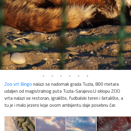
Zoo vrt Bingo
nalazi se nadomak grada Tuzla, 800 metara
udaljen od magistralnog puta Tuzla-Sarajevo.U sklopu ZOO
vrta nalazi se restoran, igralište, fudbalski teren i šetalište, a
tu je i malo jezero koje ovom ambijentu daje posebnu čar.