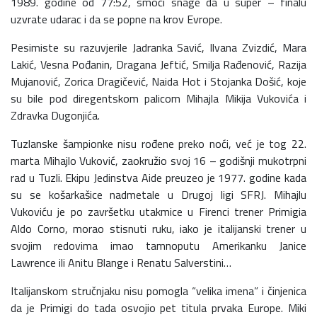
1989. godine od 77:52, smoći snage da u super – finalu
uzvrate udarac i da se popne na krov Evrope.
Pesimiste su razuvjerile Jadranka Savić, Ilvana Zvizdić, Mara
Lakić, Vesna Pođanin, Dragana Jeftić, Smilja Rađenović, Razija
Mujanović, Zorica Dragičević, Naida Hot i Stojanka Došić, koje
su bile pod diregentskom palicom Mihajla Mikija Vukovića i
Zdravka Dugonjića.
Tuzlanske šampionke nisu rođene preko noći, već je tog 22.
marta Mihajlo Vuković, zaokružio svoj 16 – godišnji mukotrpni
rad u Tuzli. Ekipu Jedinstva Aide preuzeo je 1977. godine kada
su se košarkašice nadmetale u Drugoj ligi SFRJ. Mihajlu
Vukoviću je po završetku utakmice u Firenci trener Primigia
Aldo Corno, morao stisnuti ruku, iako je italijanski trener u
svojim redovima imao tamnoputu Amerikanku Janice
Lawrence ili Anitu Blange i Renatu Salverstini…
Italijanskom stručnjaku nisu pomogla “velika imena” i činjenica
da je Primigi do tada osvojio pet titula prvaka Europe. Miki