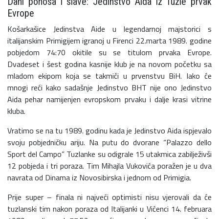
Dani ponosa i slave: Jedinstvo Aida iz Tuzle prvak
Evrope
Košarkašice Jedinstva Aide u legendarnoj majstorici s
italijanskim Primigijem igranoj u Firenci 22.marta 1989. godine
pobjedom 74:70 okitile su se titulom prvaka Evrope.
Dvadeset i šest godina kasnije klub je na novom početku sa
mladom ekipom koja se takmiči u prvenstvu BiH. Iako će
mnogi reći kako sadašnje Jedinstvo BHT nije ono Jedinstvo
Aida pehar namijenjen evropskom prvaku i dalje krasi vitrine
kluba.
Vratimo se na tu 1989. godinu kada je Jedinstvo Aida ispjevalo
svoju pobjedničku ariju. Na putu do dvorane “Palazzo dello
Sport del Campo” Tuzlanke su odigrale 15 utakmica zabilježivši
12 pobjeda i tri poraza. Tim Mihajla Vukovića poražen je u dva
navrata od Dinama iz Novosibirska i jednom od Primigia.
Prije super – finala ni najveći optimisti nisu vjerovali da će
tuzlanski tim nakon poraza od Italijanki u Vićenci 14. februara