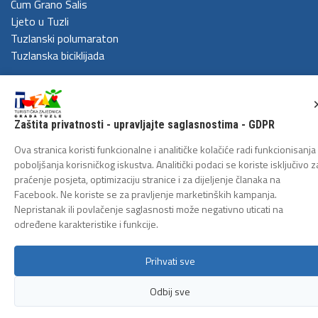
Cum Grano Salis
Ljeto u Tuzli
Tuzlanski polumaraton
Tuzlanska biciklijada
ZAŠTITA LIČNIH PODATAKA
Politika privatnosti
Zaštita privatnosti - upravljajte saglasnostima - GDPR
Ova stranica koristi funkcionalne i analitičke kolačiće radi funkcionisanja 
poboljšanja korisničkog iskustva. Analitički podaci se koriste isključivo z
Copyright 2026 - Turistička zajednica grada Tuzle
praćenje posjeta, optimizaciju stranice i za dijeljenje članaka na
Facebook. Ne koriste se za pravljenje marketinških kampanja.
Nepristanak ili povlačenje saglasnosti može negativno uticati na
određene karakteristike i funkcije.
Prihvati sve
Odbij sve