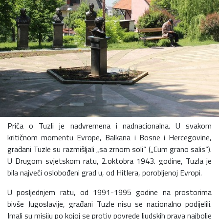
Priča o Tuzli je nadvremena i nadnacionalna. U svakom
kritičnom momentu Evrope, Balkana i Bosne i Hercegovine,
građani Tuzle su razmišljali „sa zrnom soli“ („Cum grano salis“).
U Drugom svjetskom ratu, 2.oktobra 1943. godine, Tuzla je
bila najveći oslobođeni grad u, od Hitlera, porobljenoj Evropi.
U posljednjem ratu, od 1991-1995 godine na prostorima
bivše Jugoslavije, građani Tuzle nisu se nacionalno podijelili.
Imali su misiju po kojoj se protiv povrede ljudskih prava najbolje