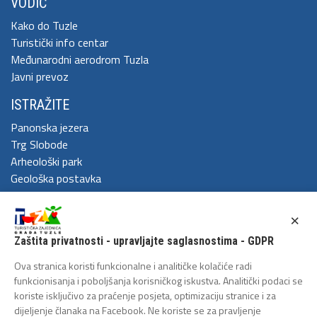
VODIČ
Kako do Tuzle
Turistički info centar
Međunarodni aerodrom Tuzla
Javni prevoz
ISTRAŽITE
Panonska jezera
Trg Slobode
Arheološki park
Geološka postavka
DOŽIVITE
×
Festival Kaleidoskop
Zaštita privatnosti - upravljajte saglasnostima - GDPR
Cum Grano Salis
Ljeto u Tuzli
Ova stranica koristi funkcionalne i analitičke kolačiće radi
Tuzlanski polumaraton
funkcionisanja i poboljšanja korisničkog iskustva. Analitički podaci se
koriste isključivo za praćenje posjeta, optimizaciju stranice i za
Tuzlanska biciklijada
dijeljenje članaka na Facebook. Ne koriste se za pravljenje