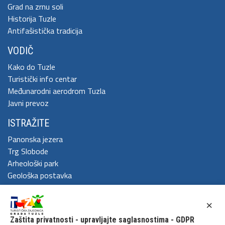
Grad na zrnu soli
Historija Tuzle
Antifašistička tradicija
VODIČ
Kako do Tuzle
Turistički info centar
Međunarodni aerodrom Tuzla
Javni prevoz
ISTRAŽITE
Panonska jezera
Trg Slobode
Arheološki park
Geološka postavka
DOŽIVITE
×
Festival Kaleidoskop
Zaštita privatnosti - upravljajte saglasnostima - GDPR
Cum Grano Salis