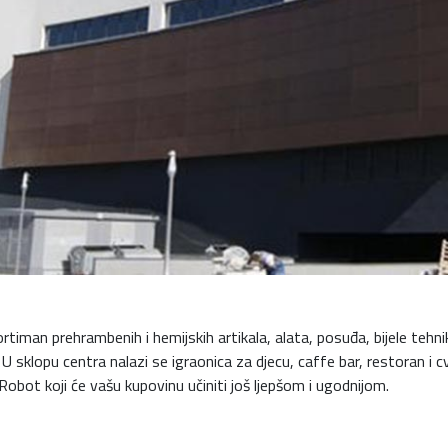
man prehrambenih i hemijskih artikala, alata, posuđa, bijele tehnike
 U sklopu centra nalazi se igraonica za djecu, caffe bar, restoran i 
obot koji će vašu kupovinu učiniti još ljepšom i ugodnijom.