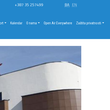
+387 35 257499
BA
EN
ort
Kalendar
O nama
Open Air Everywhere
Zaštita privatnosti