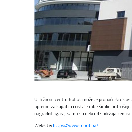
U Tržnom centru Robot možete pronaći širok asorti
opreme za kupatila i ostale robe široke potrošnje.
nagradnih igara, samo su neki od sadržaja centra R
Website:
https://www.robot.ba/