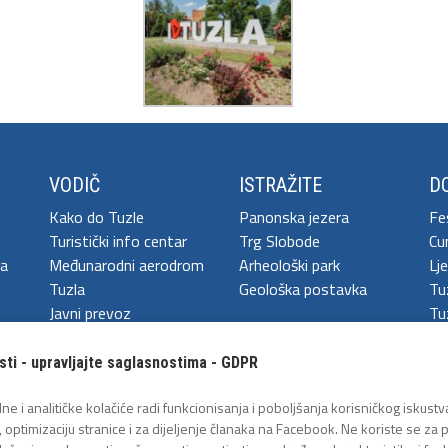
VODIČ
ISTRAŽITE
DO
Kako do Tuzle
Panonska jezera
Fe
Turistički info centar
Trg Slobode
Cu
ja
Međunarodni aerodrom
Arheološki park
Lje
Tuzla
Geološka postavka
Tu
Javni prevoz
Tuz
sti - upravljajte saglasnostima - GDPR
ne i analitičke kolačiće radi funkcionisanja i poboljšanja korisničkog iskustva
e
, optimizaciju stranice i za dijeljenje članaka na Facebook. Ne koriste se za