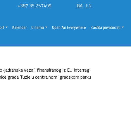
+387 35 257499
BA
EN
ort
Kalendar
O nama
Open Air Everywhere
Zaštita privatnosti
-jadranska veza“, finansiranog iz EU Interreg
dnice grada Tuzle u centralnom gradskom parku