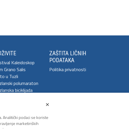
ŽIVITE
ZAŠTITA LIČNIH
PODATAKA
stival Kaleidoskop
m Grano Salis
Politika privatnosti
to u Tuzli
zlanski polumaraton
lanska biciklijada
×
. Analitički podaci se koriste
 pravljenje marketinških