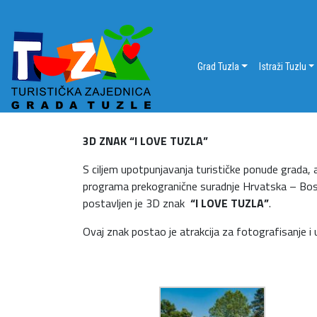
Grad Tuzla
Istraži Tuzlu
3D ZNAK “I LOVE TUZLA”
S ciljem upotpunjavanja turističke ponude grada,
programa prekogranične suradnje Hrvatska – Bosn
postavljen je 3D znak
“I LOVE TUZLA”
.
Ovaj znak postao je atrakcija za fotografisanje i