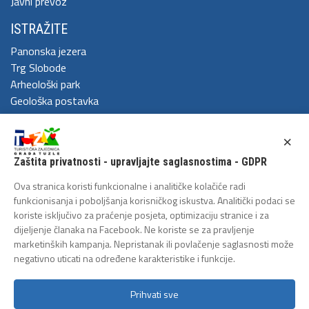
Javni prevoz
ISTRAŽITE
Panonska jezera
Trg Slobode
Arheološki park
Geološka postavka
DOŽIVITE
×
Festival Kaleidoskop
Zaštita privatnosti - upravljajte saglasnostima - GDPR
Cum Grano Salis
Ljeto u Tuzli
Ova stranica koristi funkcionalne i analitičke kolačiće radi
Tuzlanski polumaraton
funkcionisanja i poboljšanja korisničkog iskustva. Analitički podaci se
koriste isključivo za praćenje posjeta, optimizaciju stranice i za
Tuzlanska biciklijada
dijeljenje članaka na Facebook. Ne koriste se za pravljenje
ZAŠTITA LIČNIH PODATAKA
marketinških kampanja. Nepristanak ili povlačenje saglasnosti može
negativno uticati na određene karakteristike i funkcije.
Politika privatnosti
Prihvati sve