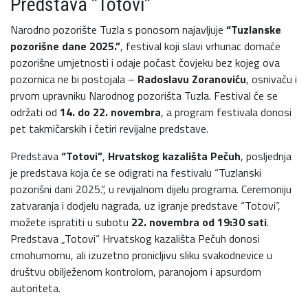
Predstava “Totovi”
Narodno pozorište Tuzla s ponosom najavljuje
“Tuzlanske
pozorišne dane 2025.”
, festival koji slavi vrhunac domaće
pozorišne umjetnosti i odaje počast čovjeku bez kojeg ova
pozornica ne bi postojala –
Radoslavu Zoranoviću
, osnivaču i
prvom upravniku Narodnog pozorišta Tuzla. Festival će se
održati od
14. do 22. novembra
, a program festivala donosi
pet takmičarskih i četiri revijalne predstave.
Predstava
“Totovi”
,
Hrvatskog kazališta Pečuh
, posljednja
je predstava koja će se odigrati na festivalu “Tuzlanski
pozorišni dani 2025.”, u revijalnom dijelu programa. Ceremoniju
zatvaranja i dodjelu nagrada, uz igranje predstave “Totovi”,
možete ispratiti u subotu
22. novembra od 19:30 sati
.
Predstava „Totovi“ Hrvatskog kazališta Pečuh donosi
crnohumornu, ali izuzetno pronicljivu sliku svakodnevice u
društvu obilježenom kontrolom, paranojom i apsurdom
autoriteta.