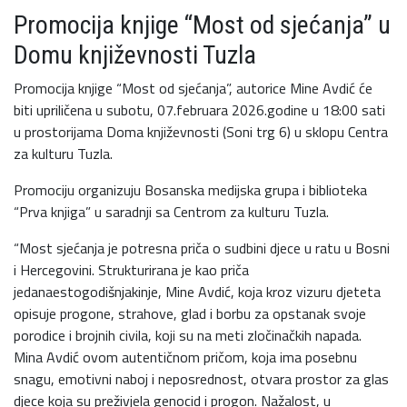
Promocija knjige “Most od sjećanja” u
Domu književnosti Tuzla
Promocija knjige “Most od sjećanja”, autorice Mine Avdić će
biti upriličena u subotu, 07.februara 2026.godine u 18:00 sati
u prostorijama Doma književnosti (Soni trg 6) u sklopu Centra
za kulturu Tuzla.
Promociju organizuju Bosanska medijska grupa i biblioteka
“Prva knjiga” u saradnji sa Centrom za kulturu Tuzla.
“Most sjećanja je potresna priča o sudbini djece u ratu u Bosni
i Hercegovini. Strukturirana je kao priča
jedanaestogodišnjakinje, Mine Avdić, koja kroz vizuru djeteta
opisuje progone, strahove, glad i borbu za opstanak svoje
porodice i brojnih civila, koji su na meti zločinačkih napada.
Mina Avdić ovom autentičnom pričom, koja ima posebnu
snagu, emotivni naboj i neposrednost, otvara prostor za glas
djece koja su preživjela genocid i progon. Nažalost, u