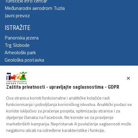
Turistički info centar
Međunarodni aerodrom Tuzla
Javni prevoz
ISTRAŽITE
Panonska jezera
Trg Slobode
Arheološki park
Geološka postavka
DOŽIVITE
×
Festival Kaleidoskop
Zaštita privatnosti - upravljajte saglasnostima - GDPR
Cum Grano Salis
Ljeto u Tuzli
Ova stranica koristi funkcionalne i analitičke kolačiće radi
Tuzlanski polumaraton
funkcionisanja i poboljšanja korisničkog iskustva. Analitički podaci se
koriste isključivo za praćenje posjeta, optimizaciju stranice i za
Tuzlanska biciklijada
dijeljenje članaka na Facebook. Ne koriste se za pravljenje
ZAŠTITA LIČNIH PODATAKA
marketinških kampanja. Nepristanak ili povlačenje saglasnosti može
negativno uticati na određene karakteristike i funkcije.
Politika privatnosti