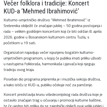
Večer folklora i tradicije: Koncert
KUD-a ‘Mehmed Ibrahimović’
Kulturno-umjetničko društvo “Mehmed Ibrahimović” iz
Srebrenika obilježit će značajan jubilej – 50 godina postojanja i
rada – velikim godišnjim koncertom koji će biti održan 8. aprila
2026. godine u Bosanskom kulturnom centru Tuzla, s
početkom u 19 sati.
Organizatori najavljuju večer ispunjenu bogatim kulturno-
umjetničkim programom, u kojoj će publika imati priliku uživati
u nastupima folkloraša, harmonikaša i pjevača koji njeguju
tradiciju ovog kraja.
Poseban dio programa pripremila je i muzička sekcija društva,
a kako ističu iz KUD-a, publiku očekuje noć za pamćenje.
Koncert predstavlja krunu višedecenijskog rada društva koje je
ostavilo značajan trag u očuvanju i promociji kulturne baštine,
te će ujedno biti prilika da se zajednički obilježi ovaj veliki jubilej i