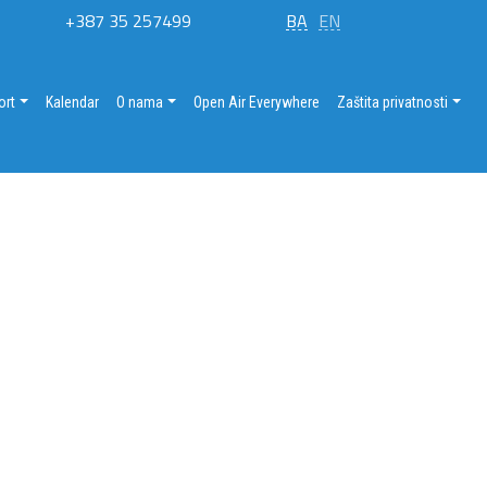
+387 35 257499
BA
EN
ort
Kalendar
O nama
Open Air Everywhere
Zaštita privatnosti