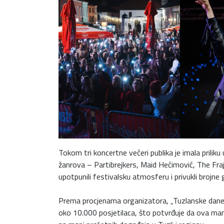
Tokom tri koncertne večeri publika je imala priliku
žanrova – Partibrejkers, Maid Hećimović, The Fraj
upotpunili festivalsku atmosferu i privukli brojne
Prema procjenama organizatora, „Tuzlanske dane p
oko 10.000 posjetilaca, što potvrđuje da ova man