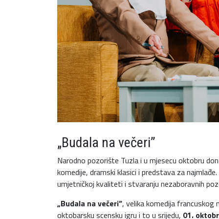
„Budala na večeri”
Narodno pozorište Tuzla i u mjesecu oktobru dono
komedije, dramski klasici i predstava za najmlađ
umjetničkoj kvaliteti i stvaranju nezaboravnih pozo
„Budala na večeri”
, velika komedija francuskog m
oktobarsku scensku igru i to u srijedu,
01. oktobr