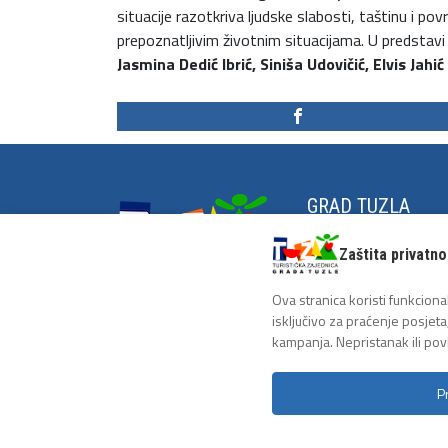
situacije razotkriva ljudske slabosti, taštinu i p
prepoznatljivim životnim situacijama. U predstavi 
Jasmina Dedić Ibrić, Siniša Udovičić, Elvis Jahić
GRAD TUZLA
Grad na zrnu soli
Zaštita privatno
Historija Tuzle
Antifašistička tradici
Ova stranica koristi funkcional
isključivo za praćenje posjeta
kampanja. Nepristanak ili pov
P
Copyright 2026 - Turistička zajednica grada Tuzl