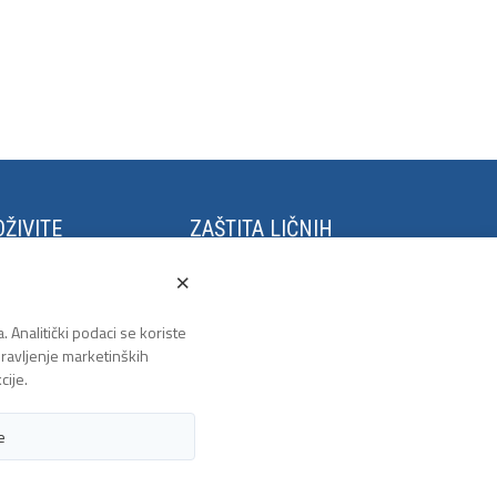
ŽIVITE
ZAŠTITA LIČNIH
PODATAKA
stival Kaleidoskop
×
m Grano Salis
Politika privatnosti
to u Tuzli
. Analitički podaci se koriste
zlanski polumaraton
 pravljenje marketinških
lanska biciklijada
cije.
e