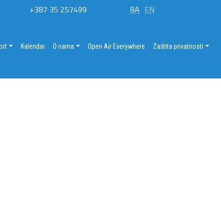
+387 35 257499
BA
EN
ort
Kalendar
O nama
Open Air Everywhere
Zaštita privatnosti