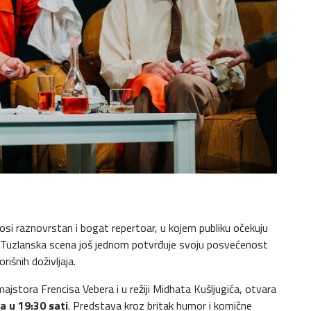
si raznovrstan i bogat repertoar, u kojem publiku očekuju
e. Tuzlanska scena još jednom potvrđuje svoju posvećenost
rišnih doživljaja.
ajstora Frencisa Vebera i u režiji Midhata Kušljugića, otvara
a u 19:30 sati
. Predstava kroz britak humor i komične