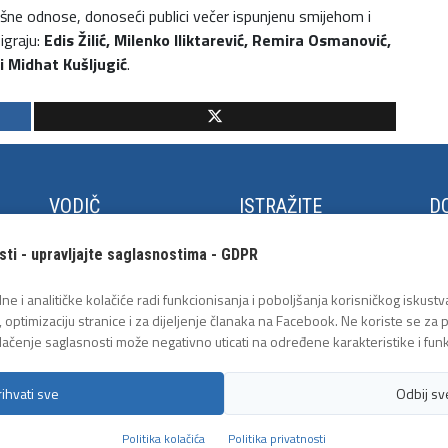
ovršne odnose, donoseći publici večer ispunjenu smijehom i
igraju:
Edis Žilić, Milenko Iliktarević, Remira Osmanović,
 i Midhat Kušljugić
.
VODIČ
ISTRAŽITE
DO
Kako do Tuzle
Panonska jezera
Fe
sti - upravljajte saglasnostima - GDPR
Turistički info centar
Trg Slobode
Cu
ja
Međunarodni aerodrom
Arheološki park
Lje
ne i analitičke kolačiće radi funkcionisanja i poboljšanja korisničkog iskustva
Tuzla
Geološka postavka
Tu
, optimizaciju stranice i za dijeljenje članaka na Facebook. Ne koriste se za
Javni prevoz
Tuz
lačenje saglasnosti može negativno uticati na određene karakteristike i funk
rihvati sve
Odbij sv
e
Politika kolačića
Politika privatnosti