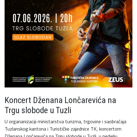
Koncert Dženana Lončarevića na
Trgu slobode u Tuzli
U organanizaciji ministarstva turizma, trgovine i saobraćaja
Tuzlanskog kantona i Turističke zajednice TK, koncertom
Dženana Lončarevića na Trgu slobode u Tuzli, u nedjelju,