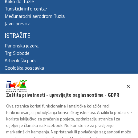
Kako do Tuzle
Turistički info centar
Međunarodni aerodrom Tuzla
Javni prevoz
ISTRAŽITE
Panonska jezera
Trg Slobode
Arheološki park
Geološka postavka
DOŽIVITE
×
Festival Kaleidoskop
Zaštita privatnosti - upravljajte saglasnostima - GDPR
Cum Grano Salis
Ljeto u Tuzli
Ova stranica koristi funkcionalne i analitičke kolačiće radi
Tuzlanski polumaraton
funkcionisanja i poboljšanja korisničkog iskustva. Analitički podaci se
koriste isključivo za praćenje posjeta, optimizaciju stranice i za
Tuzlanska biciklijada
dijeljenje članaka na Facebook. Ne koriste se za pravljenje
ZAŠTITA LIČNIH PODATAKA
marketinških kampanja. Nepristanak ili povlačenje saglasnosti može