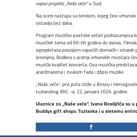
najavi projekta „Naše veče“ u Tuzli.
Na sceni nastupa sa bendom, kojeg čine vrhunski pr
ostavlja bez daha.
Program muzičko poetske večeri podrazumjeva komb
muzičkih tema od 60-tih godina do danas. Filmsk
isprepletana poezijom najvećih domaćih i stranih 
Jesenjina, Bodlera u pratnji vrhunskih muzičara 
muzički kvalitet koncerta. Ova muzička predstava 
aranžmanima i zvukom fada i džipsi muzike.
„Naše veče“, prvi puta stiže u Bosnu i Hercegovinu
tuzlanskog BKC -a, 22. januara 2026. godine.
Ulaznice za „Naše veče“, Ivana Bosiljčića su u
Buddys gift shopu Tuzlanka i u sistemu entrio