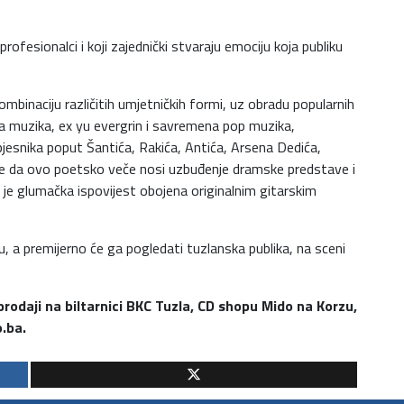
ofesionalci i koji zajednički stvaraju emociju koja publiku
inaciju različitih umjetničkih formi, uz obradu popularnih
a muzika, ex yu evergrin i savremena pop muzika,
pjesnika poput Šantića, Rakića, Antića, Arsena Dedića,
čine da ovo poetsko veče nosi uzbuđenje dramske predstave i
je glumačka ispovijest obojena originalnim gitarskim
, a premijerno će ga pogledati tuzlanska publika, na sceni
 prodaji na biltarnici BKC Tuzla, CD shopu Mido na Korzu,
.ba.