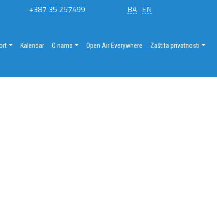
+387 35 257499
BA
EN
ort
Kalendar
O nama
Open Air Everywhere
Zaštita privatnosti