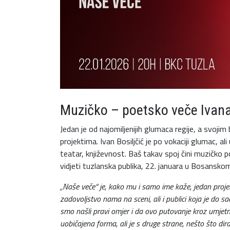
Muzičko – poetsko veče Ivana
Jedan je od najomiljenijih glumaca regije, a svojim
projektima. Ivan Bosiljčić je po vokaciji glumac, a
teatar, književnost. Baš takav spoj čini muzičko p
vidjeti tuzlanska publika, 22. januara u Bosansko
„Naše veče“ je, kako mu i samo ime kaže, jedan projek
zadovoljstvo nama na sceni, ali i publici koja je do s
smo našli pravi omjer i da ovo putovanje kroz umjet
uobičajena forma, ali je s druge strane, nešto što dir