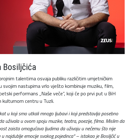
 Bosiljčića
 brojnim talentima osvaja publiku različitim umjetničkim
li u svojim nastupima vrlo vješto kombinuje muziku, film,
oetski performans „Naše veče“, koji će po prvi put u BiH
m kulturnom centru u Tuzli.
at u koji smo utkali mnogo ljubavi i koji predstavlja posebno
ada uživala u ovom spoju muzike, teatra, poezije, filma. Mislim da
nost zaista omogućava ljudima da uživaju u nečemu što nije
a u najdublje emocije svakog pojedinca“ – istakao je Bosiljčić u