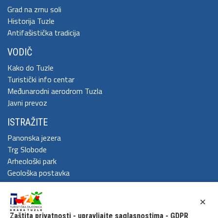
Grad na zrnu soli
Historija Tuzle
Antifašistička tradicija
VODIČ
Kako do Tuzle
Turistički info centar
Međunarodni aerodrom Tuzla
Javni prevoz
ISTRAŽITE
Panonska jezera
Trg Slobode
Arheološki park
Geološka postavka
DOŽIVITE
×
Festival Kaleidoskop
Zaštita privatnosti - upravljajte saglasnostima - GDPR