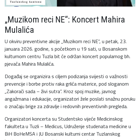
„Muzikom reci NE“: Koncert Mahira
Mulalića
U okviru preventivne akcije „Muzikom reci NE“, u petak, 23.
januara 2026. godine, s početkom u 19 sati, u Bosanskom
kulturnom centru Tuzla bit će održan koncert popularnog bh.
pjevača Mahira Mulalića.
Događaj se organizira s ciljem podizanja svijesti o važnosti
prevencije i borbe protiv raka grlića materice, pod sloganom
„Zakorači sada – živi sutra“. Kroz spoj muzike, javnog
angažmana i edukacije, organizatori žele poslati snažnu poruku
o značaju brige za zdravlje i redovnih preventivnih pregleda.
Organizatori koncerta su Studentsko vijeće Medicinskog
fakulteta u Tuzli – Medicus, Udruženje studenata medicine u
BiH BoHeMSA i JU Bosanski kulturni centar Tuzlanskog