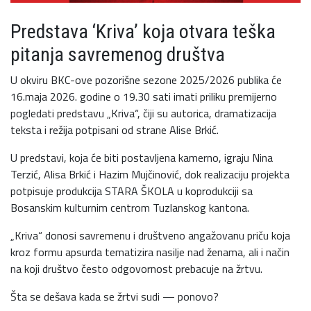
Predstava ‘Kriva’ koja otvara teška
pitanja savremenog društva
U okviru BKC-ove pozorišne sezone 2025/2026 publika će
16.maja 2026. godine o 19.30 sati imati priliku premijerno
pogledati predstavu „Kriva“, čiji su autorica, dramatizacija
teksta i režija potpisani od strane Alise Brkić.
U predstavi, koja će biti postavljena kamerno, igraju Nina
Terzić, Alisa Brkić i Hazim Mujčinović, dok realizaciju projekta
potpisuje produkcija STARA ŠKOLA u koprodukciji sa
Bosanskim kulturnim centrom Tuzlanskog kantona.
„Kriva“ donosi savremenu i društveno angažovanu priču koja
kroz formu apsurda tematizira nasilje nad ženama, ali i način
na koji društvo često odgovornost prebacuje na žrtvu.
Šta se dešava kada se žrtvi sudi — ponovo?