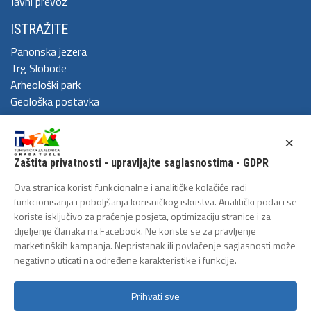
Javni prevoz
ISTRAŽITE
Panonska jezera
Trg Slobode
Arheološki park
Geološka postavka
DOŽIVITE
×
Festival Kaleidoskop
Zaštita privatnosti - upravljajte saglasnostima - GDPR
Cum Grano Salis
Ljeto u Tuzli
Ova stranica koristi funkcionalne i analitičke kolačiće radi
Tuzlanski polumaraton
funkcionisanja i poboljšanja korisničkog iskustva. Analitički podaci se
koriste isključivo za praćenje posjeta, optimizaciju stranice i za
Tuzlanska biciklijada
dijeljenje članaka na Facebook. Ne koriste se za pravljenje
ZAŠTITA LIČNIH PODATAKA
marketinških kampanja. Nepristanak ili povlačenje saglasnosti može
negativno uticati na određene karakteristike i funkcije.
Politika privatnosti
Prihvati sve