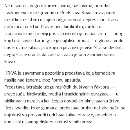
Ne u sudnici, nego u komentarima, naslovima, porodici,
svakodnevnim razgovorima. Predstava Kriva kroz apsurd
razotkriva sistem u kojem odgovornost neprestano klizi sa
počinioca na žrtvu Pravosuđe, birokratija, radikalni
tradicionalizam i mediji postaju dio istog mehanizma — onog
koji traži krivicu tamo gdje je najlakše pronaći. Tri glumca vode
nas kroz niz situacija u kojima pitanje nije više “šta se desilo”,
nego: šta je uradila da zasluži i zato je ona zapravo sama
kriva?
KRIVA je savremena pozorišna predstava koja tematizira
nasilje nad ženama kroz formu apsurda.
Predstava istražuje ulogu različitih društvenih faktora —
pravosuđa, birokratije, medija i tradicionalnih obrazaca — u
oblikovanju narativa koji često dovodi do okrivljavanja žrtve.
Kroz izvedbu troje glumaca, predstava problematizira način na
koji društvo proizvodi i održava takve obrasce, posebno u
kontekstu javnog diskursa i društvenih mreža.