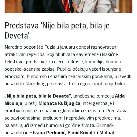
Predstava ‘Nije bila peta, bila je
Deveta’
Narodno pozorište Tuzla u januaru donosi raznovrstan i
atraktivan repertoar koji obuhvata savremene i klasične
tekstove, predstave za djecu i odrasle, komedije, drame i
poetsko-scenske zapise. Publiku očekuju večeri ispunjene
emocijom, humorom i snažnim teatarskim porukama, u izvedbi
ansambla Narodnog pozorišta Tuzla i gostujućih umjetnika.
„Nije bila peta, bila je Deveta“
, urnebesna komedija
Alda
Nicolaja
, u režiji
Midhata Kušljugića
, inteligentna je i
emotivna priča sa snažnim glumačkim izazovima. Predstava
se bavi odnosima, preljubom i nepredvidivim preokretima,
balansirajući između humora i gorčine života. Glumački
ansambl čine:
Ivana Perkunić, Elmir Krivalić i Midhat