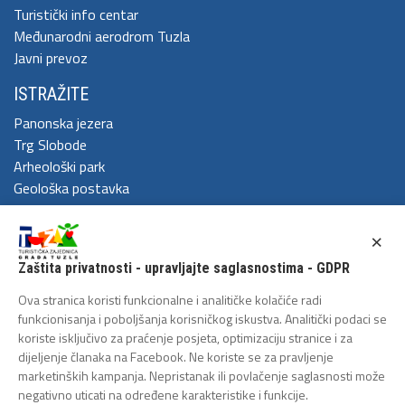
Turistički info centar
Međunarodni aerodrom Tuzla
Javni prevoz
ISTRAŽITE
Panonska jezera
Trg Slobode
Arheološki park
Geološka postavka
DOŽIVITE
×
Festival Kaleidoskop
Zaštita privatnosti - upravljajte saglasnostima - GDPR
Cum Grano Salis
Ljeto u Tuzli
Ova stranica koristi funkcionalne i analitičke kolačiće radi
Tuzlanski polumaraton
funkcionisanja i poboljšanja korisničkog iskustva. Analitički podaci se
koriste isključivo za praćenje posjeta, optimizaciju stranice i za
Tuzlanska biciklijada
dijeljenje članaka na Facebook. Ne koriste se za pravljenje
ZAŠTITA LIČNIH PODATAKA
marketinških kampanja. Nepristanak ili povlačenje saglasnosti može
negativno uticati na određene karakteristike i funkcije.
Politika privatnosti