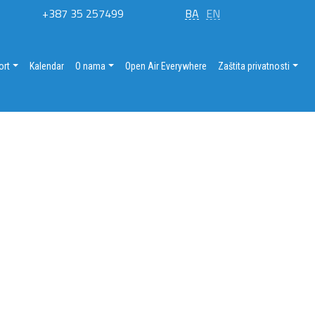
+387 35 257499
BA
EN
ort
Kalendar
O nama
Open Air Everywhere
Zaštita privatnosti