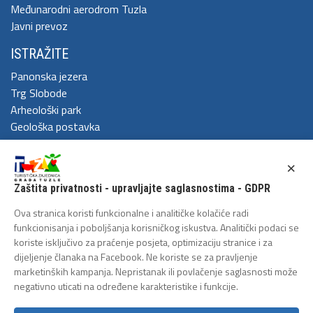
Međunarodni aerodrom Tuzla
Javni prevoz
ISTRAŽITE
Panonska jezera
Trg Slobode
Arheološki park
Geološka postavka
DOŽIVITE
×
Festival Kaleidoskop
Zaštita privatnosti - upravljajte saglasnostima - GDPR
Cum Grano Salis
Ljeto u Tuzli
Ova stranica koristi funkcionalne i analitičke kolačiće radi
Tuzlanski polumaraton
funkcionisanja i poboljšanja korisničkog iskustva. Analitički podaci se
koriste isključivo za praćenje posjeta, optimizaciju stranice i za
Tuzlanska biciklijada
dijeljenje članaka na Facebook. Ne koriste se za pravljenje
ZAŠTITA LIČNIH PODATAKA
marketinških kampanja. Nepristanak ili povlačenje saglasnosti može
negativno uticati na određene karakteristike i funkcije.
Politika privatnosti