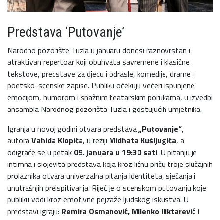
Predstava ‘Putovanje’
Narodno pozorište Tuzla u januaru donosi raznovrstan i
atraktivan repertoar koji obuhvata savremene i klasične
tekstove, predstave za djecu i odrasle, komedije, drame i
poetsko-scenske zapise. Publiku očekuju večeri ispunjene
emocijom, humorom i snažnim teatarskim porukama, u izvedbi
ansambla Narodnog pozorišta Tuzla i gostujućih umjetnika.
Igranja u novoj godini otvara predstava
„Putovanje“
,
autora
Vahida Klopića
, u režiji
Midhata Kušljugića
, a
odigraće se u petak
09. januara u 19:30 sati
. U pitanju je
intimna i slojevita predstava koja kroz ličnu priču troje slučajnih
prolaznika otvara univerzalna pitanja identiteta, sjećanja i
unutrašnjih preispitivanja. Riječ je o scenskom putovanju koje
publiku vodi kroz emotivne pejzaže ljudskog iskustva. U
predstavi igraju:
Remira Osmanović, Milenko Iliktarević i