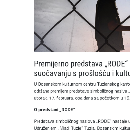
Premijerno predstava „RODE“ 
suočavanju s prošlošću i kultu
U Bosanskom kulturnom centru Tuzlanskog kantona 
održana premijera predstave simboličnog naziva 
utorak, 17. februara, oba dana sa početkom u 19.
O predstavi „RODE“
Predstava simboličnog naslova „RODE“ nastaje u pr
Udruženjem „Mladi Tuzle“ Tuzla, Bosanskim kult