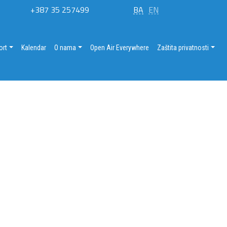
+387 35 257499
BA
EN
ort
Kalendar
O nama
Open Air Everywhere
Zaštita privatnosti