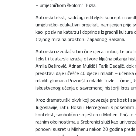
– umjetničkom školom“ Tuzla.
Autorski tekst, sadržaj, rediteljski koncept i izv
umjetničko-edukativni projekat, namijenjen prije sv
kao poziv na katarzu i doprinos izgradnji kulture 
trajnog mira na prostoru Zapadnog Balkana.
Autorski i izvođački tim čine djeca i mladi, te pro
tekst i teatarski izražaj otvore ključna pitanja hi
Amila Beširović, Adnan Mujkić i Tarik Dedajić, dok
predstavi daje učešće 40 djece i mladih – učenika
mladih glumaca Pozorišta mladih Tuzle – čime „RO
iskustvenog učenja o savremenoj historiji kroz u
Kroz dramaturški okvir koji povezuje prošlost i s
Jugoslavije, rat u Bosni i Hercegovini s posebnim
kontekst, simbolično smješten u Minhen. Priča o s
ratnim okolnostima u Srebrenici služi kao univerz
ponovni susret u Minhenu nakon 20 godina predsta