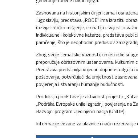
generacije rođene nakon njega.
Zasnovana na historijskim činjenicama i osnažen
Jugoslaviju, predstava „RODE“ ima izrazitu obrazo
razvija kritičko mišljenje, empatiju i svijest o va
individualne i kolektivne katarze, predstava public
pamćenje, što je neophodan preduslov za izgradnj
Zbog svoje tematske važnosti, umjetničke snage
preporučuje obrazovnim ustanovama, kulturnim ce
Predstava predstavlja vrijedan doprinos odgoju n
poštovanja, potvrđujući da umjetnost zasnovana na 
povjerenja i stvaranju humanije budućnosti.
Produkcija predstave je aktivnost projekta „Katar
„Podrška Evropske unije izgradnji povjerenja na Z
Razvojni program Ujedinjenih nacija (UNDP).
Informacije vezane za ulaznice i način rezervacije