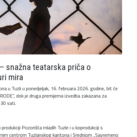
– snažna teatarska priča o
ri mira
u Tuzli u ponedjeljak, 16. februara 2026. godine, bit će
„RODE“, dok je druga premijerna izvedba zakazana za
30 sati.
odukciji Pozorišta mladih Tuzle i u koprodukciji s
urnim centrom Tuzlanskog kantona i Srednjom „Savremeno