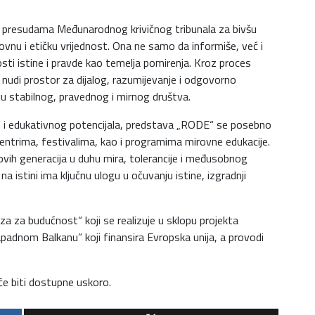
a presudama Međunarodnog krivičnog tribunala za bivšu
vnu i etičku vrijednost. Ona ne samo da informiše, već i
žnosti istine i pravde kao temelja pomirenja. Kroz proces
i nudi prostor za dijalog, razumijevanje i odgovorno
u stabilnog, pravednog i mirnog društva.
 i edukativnog potencijala, predstava „RODE“ se posebno
ntrima, festivalima, kao i programima mirovne edukacije.
ovih generacija u duhu mira, tolerancije i međusobnog
istini ima ključnu ulogu u očuvanju istine, izgradnji
za za budućnost“ koji se realizuje u sklopu projekta
apadnom Balkanu” koji finansira Evropska unija, a provodi
 će biti dostupne uskoro.