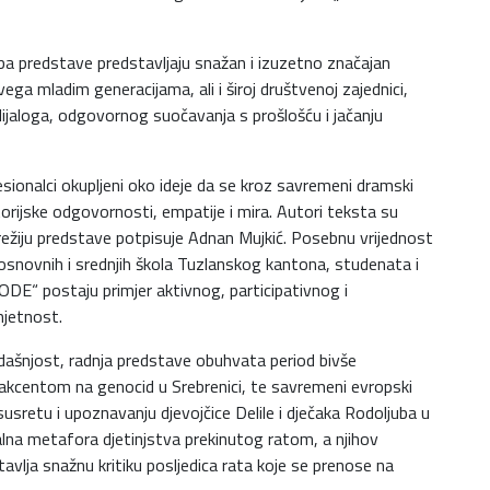
edba predstave predstavljaju snažan i izuzetno značajan
ega mladim generacijama, ali i široj društvenoj zajednici,
dijaloga, odgovornog suočavanja s prošlošću i jačanju
fesionalci okupljeni oko ideje da se kroz savremeni dramski
storijske odgovornosti, empatije i mira. Autori teksta su
 režiju predstave potpisuje Adnan Mujkić. Posebnu vrijednost
 osnovnih i srednjih škola Tuzlanskog kantona, studenata i
DE“ postaju primjer aktivnog, participativnog i
mjetnost.
adašnjost, radnja predstave obuhvata period bivše
 akcentom na genocid u Srebrenici, te savremeni evropski
usretu i upoznavanju djevojčice Delile i dječaka Rodoljuba u
alna metafora djetinjstva prekinutog ratom, a njihov
vlja snažnu kritiku posljedica rata koje se prenose na