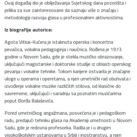
Ovaj događaj dio je obilježavanja Svjetskog dana pozorišta i
prilika za sve zainteresovane da saznaju više o značaju i
metodologiji razvoja glasa u profesionalnim aktivnostima.
Iz biografije autorice:
Agota Vitkai-Kučera je istaknuta operska i koncertna
pevačica, vokalna pedagoginja i naučnica. Rođena je 1973.
godine u Novom Sadu, gde je stekla muzičko obrazovanje,
uključujući magistarske i doktorske studije iz oblasti operskog
pevanja i vokalne tehnike. Tokom karijere ostvarila je značajne
uloge u operama i operetama, a njen umetnički rad obuhvata i
izvođenje vokalne muzike različitih stilova, od klasične do
savremene, uključujući i saradnju sa poznatim muzičarima
poput Đorđa Balaševića.
Pored umetničkog angažmana, posvećena je i pedagoškom
radu, predajući tehniku glasa na Akademiji umetnosti u Novom
Sadu, gde je redovna profesorka. Radila je i u drugim
visokoškolskim ustanovama u Srbiji i inostranstvu, a njen