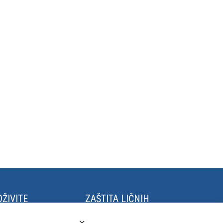
ŽIVITE
ZAŠTITA LIČNIH
PODATAKA
stival Kaleidoskop
×