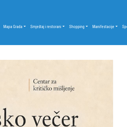
Mapa Grada
Smještaj i restorani
Shopping
Manifestacije
Sp