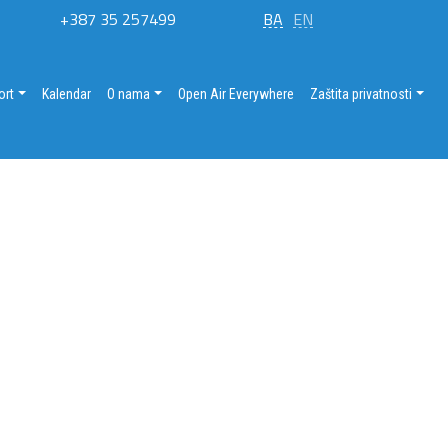
+387 35 257499
BA
EN
ort
Kalendar
O nama
Open Air Everywhere
Zaštita privatnosti