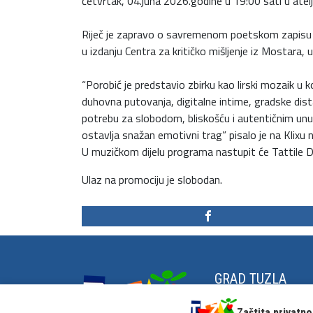
četvrtak, 04.juna 2026.godine u 19:00 sati u atel
Riječ je zapravo o savremenom poetskom zapisu em
u izdanju Centra za kritičko mišljenje iz Mostara, 
“Porobić je predstavio zbirku kao lirski mozaik u k
duhovna putovanja, digitalne intime, gradske dist
potrebu za slobodom, bliskošću i autentičnim unutr
ostavlja snažan emotivni trag” pisalo je na Klix
U muzičkom dijelu programa nastupit će Tattile Duo 
Ulaz na promociju je slobodan.
GRAD TUZLA
Grad na zrnu soli
Zaštita privatno