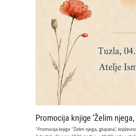
Promocija knjige ‘Želim njega,
“Promocija knjige “Želim njega, glupana”, književn