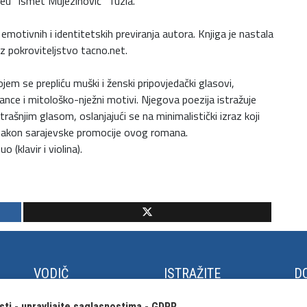
jeu “Ismet Mujezinović” Tuzla.
otivnih i identitetskih previranja autora. Knjiga je nastala
uz pokroviteljstvo tacno.net.
ojem se prepliću muški i ženski pripovjedački glasovi,
ance i mitološko-nježni motivi. Njegova poezija istražuje
ašnjim glasom, oslanjajući se na minimalistički izraz koji
u nakon sarajevske promocije ovog romana.
(klavir i violina).
VODIČ
ISTRAŽITE
DO
Kako do Tuzle
Panonska jezera
Fe
sti - upravljajte saglasnostima - GDPR