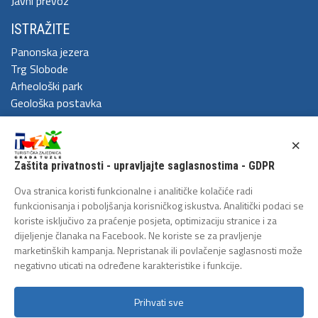
Javni prevoz
ISTRAŽITE
Panonska jezera
Trg Slobode
Arheološki park
Geološka postavka
DOŽIVITE
×
Festival Kaleidoskop
Zaštita privatnosti - upravljajte saglasnostima - GDPR
Cum Grano Salis
Ljeto u Tuzli
Ova stranica koristi funkcionalne i analitičke kolačiće radi
Tuzlanski polumaraton
funkcionisanja i poboljšanja korisničkog iskustva. Analitički podaci se
koriste isključivo za praćenje posjeta, optimizaciju stranice i za
Tuzlanska biciklijada
dijeljenje članaka na Facebook. Ne koriste se za pravljenje
ZAŠTITA LIČNIH PODATAKA
marketinških kampanja. Nepristanak ili povlačenje saglasnosti može
negativno uticati na određene karakteristike i funkcije.
Politika privatnosti
Prihvati sve