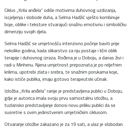
Ciklus „Krila anđela“ odiše motivima duhovnog uzdizanja,
iscjeljenja i slobode duha, a Selma Hadžić vješto kombinuje
boje, oblike i teksture stvarajući snažnu emotivnu i simboličku
dimenziju svojih djela.
Selma Hadžić se umjetnošću intenzivno počinje baviti prije
nekoliko godina, kada slikarstvo za nju postaje i lični oblik
terapije i duhovnog izraza. Rođena je u Doboju, a danas živi i
radi u Minhenu. Njena umjetnost prepoznata je po reljefnim
krilima, upotrebi zlata i srebra, te snažnim porukama koje,
kako ističe publika, imaju gotovo terapeutski učinak.
Izložba „Krila anđela“ ranije je predstavljena publici u Doboju,
gdje je autorica imala svoju prvu samostalnu izložbu, a
tuzlansko predstavljanje donosi novu priliku publici da se
susretne s ovim jedinstvenim umjetničkim ciklusom.
Otvaranje izložbe zakazano je za 19 sati, a ulaz je slobodan.