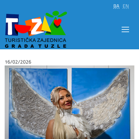
BA
EN
16/02/2026