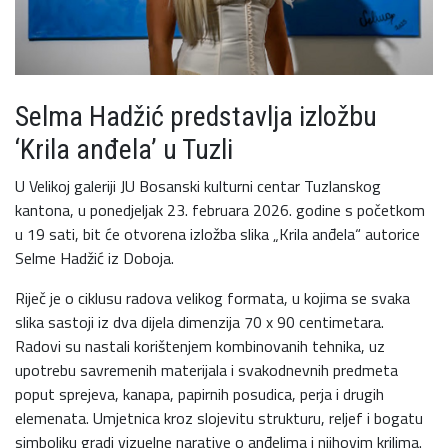
Selma Hadžić predstavlja izložbu
‘Krila anđela’ u Tuzli
U Velikoj galeriji JU Bosanski kulturni centar Tuzlanskog
kantona, u ponedjeljak 23. februara 2026. godine s početkom
u 19 sati, bit će otvorena izložba slika „Krila anđela“ autorice
Selme Hadžić iz Doboja.
Riječ je o ciklusu radova velikog formata, u kojima se svaka
slika sastoji iz dva dijela dimenzija 70 x 90 centimetara.
Radovi su nastali korištenjem kombinovanih tehnika, uz
upotrebu savremenih materijala i svakodnevnih predmeta
poput sprejeva, kanapa, papirnih posudica, perja i drugih
elemenata. Umjetnica kroz slojevitu strukturu, reljef i bogatu
simboliku gradi vizuelne narative o anđelima i njihovim krilima.