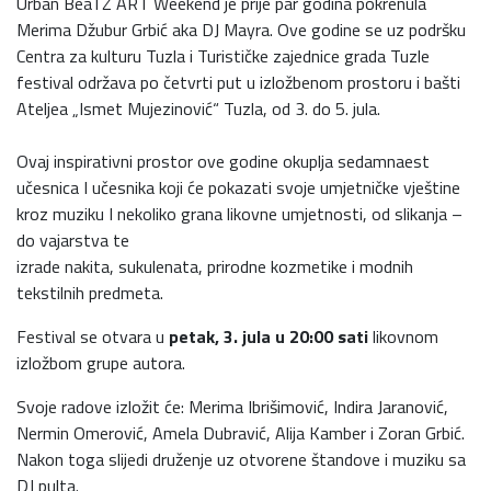
Urban BeaTZ ART Weekend je prije par godina pokrenula
Merima Džubur Grbić aka DJ Mayra. Ove godine se uz podršku
Centra za kulturu Tuzla i Turističke zajednice grada Tuzle
festival održava po četvrti put u izložbenom prostoru i bašti
Ateljea „Ismet Mujezinović“ Tuzla, od 3. do 5. jula.
Ovaj inspirativni prostor ove godine okuplja sedamnaest
učesnica I učesnika koji će pokazati svoje umjetničke vještine
kroz muziku I nekoliko grana likovne umjetnosti, od slikanja –
do vajarstva te
izrade nakita, sukulenata, prirodne kozmetike i modnih
tekstilnih predmeta.
Festival se otvara u
petak, 3. jula u 20:00 sati
likovnom
izložbom grupe autora.
Svoje radove izložit će: Merima Ibrišimović, Indira Jaranović,
Nermin Omerović, Amela Dubravić, Alija Kamber i Zoran Grbić.
Nakon toga slijedi druženje uz otvorene štandove i muziku sa
DJ pulta.