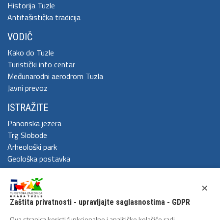
Historija Tuzle
Antifašistička tradicija
VODIČ
Kako do Tuzle
Turistički info centar
Međunarodni aerodrom Tuzla
Javni prevoz
ISTRAŽITE
Panonska jezera
Trg Slobode
Arheološki park
Geološka postavka
DOŽIVITE
×
Festival Kaleidoskop
Zaštita privatnosti - upravljajte saglasnostima - GDPR
Cum Grano Salis
Ljeto u Tuzli
Ova stranica koristi funkcionalne i analitičke kolačiće radi