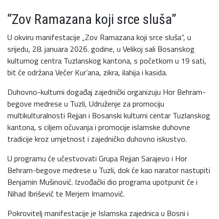
“Zov Ramazana koji srce sluša”
U okviru manifestacije „Zov Ramazana koji srce sluša“, u
srijedu, 28. januara 2026. godine, u Velikoj sali Bosanskog
kulturnog centra Tuzlanskog kantona, s početkom u 19 sati,
bit će održana Večer Kur’ana, zikra, ilahija i kasida.
Duhovno-kulturni događaj zajednički organizuju Hor Behram-
begove medrese u Tuzli, Udruženje za promociju
multikulturalnosti Rejjan i Bosanski kulturni centar Tuzlanskog
kantona, s ciljem očuvanja i promocije islamske duhovne
tradicije kroz umjetnost i zajedničko duhovno iskustvo.
U programu će učestvovati Grupa Rejjan Sarajevo i Hor
Behram-begove medrese u Tuzli, dok će kao narator nastupiti
Benjamin Mušinović. Izvođački dio programa upotpunit će i
Nihad Ibrišević te Merjem Imamović.
Pokrovitelj manifestacije je Islamska zajednica u Bosni i