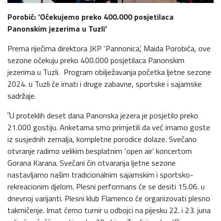
Porobić: ‘Očekujemo preko 400.000 posjetilaca
Panonskim jezerima u Tuzli’
Prema riječima direktora JKP ‘Pannonica’, Maida Porobića, ove
sezone očekuju preko 400.000 posjetilaca Panonskim
jezerima u Tuzli. Program obilježavanja početka ljetne sezone
2024. u Tuzli će imati i druge zabavne, sportske i sajamske
sadržaje.
˝U proteklih deset dana Panonska jezera je posjetilo preko
21.000 gostiju. Anketama smo primjetili da već imamo goste
iz susjednih zemalja, kompletne porodice dolaze. Svečano
otvranje radimo velikim besplatnim ‘open air’ koncertom
Gorana Karana. Svečani čin otvaranja ljetne sezone
nastavljamo našim tradicionalnim sajamskim i sportsko-
rekreacionim djelom. Plesni performans će se desiti 15.06. u
dnevnoj varijanti. Plesni klub Flamenco će organizovati plesno
takmičenje. Imat ćemo turnir u odbojci na pijesku 22. i 23. juna