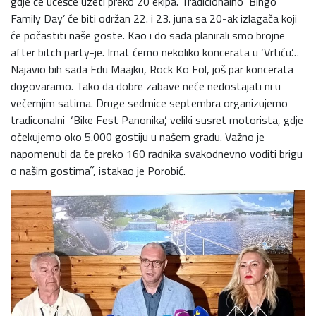
gdje će učešće uzeti preko 20 ekipa. Tradicionalno ‘Bingo
Family Day’ će biti održan 22. i 23. juna sa 20-ak izlagača koji
će počastiti naše goste. Kao i do sada planirali smo brojne
after bitch party-je. Imat ćemo nekoliko koncerata u ‘Vrtiću’…
Najavio bih sada Edu Maajku, Rock Ko Fol, još par koncerata
dogovaramo. Tako da dobre zabave neće nedostajati ni u
večernjim satima. Druge sedmice septembra organizujemo
tradiconalni ‘Bike Fest Panonika’, veliki susret motorista, gdje
očekujemo oko 5.000 gostiju u našem gradu. Važno je
napomenuti da će preko 160 radnika svakodnevno voditi brigu
o našim gostima˝, istakao je Porobić.