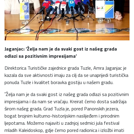
Jaganjac: ‘Želja nam je da svaki gost iz našeg grada
odlazi sa pozitivnim impresijama’
Direktorica Turističke zajednice grada Tuzle, Amra Jaganjac je
kazala da sve aktivnosti imaju za cilj da se unaprijedi turistička
ponuda Tuzle i kvalitet boravka gostiju u našem gradu.
˝Želja nam je da svaki gost iz našeg grada odlazi sa pozitivnim
impresijama i da nam se vraćaju. Kreirat ćemo dosta sadržaja
širom našeg grada. Grad Tuzla je, pored Panonskih jezera,
bogat brojnim kulturno-historijskim naslijeđem i prirodnim
ljepotama. Možemo najaviti u zadnjoj sedmici jula festival
mladih Kaleidoskop, gdje ćemo pored radionica i izložbi imati