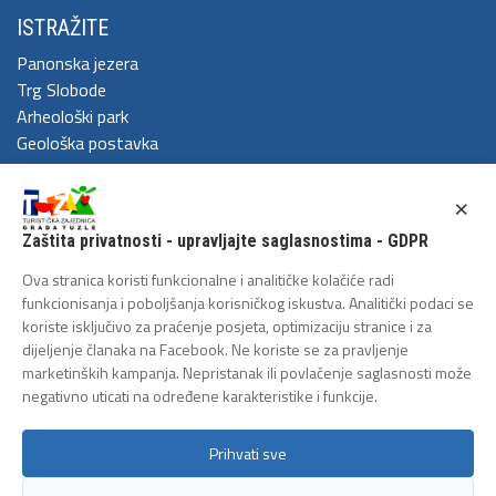
ISTRAŽITE
Panonska jezera
Trg Slobode
Arheološki park
Geološka postavka
DOŽIVITE
×
Festival Kaleidoskop
Zaštita privatnosti - upravljajte saglasnostima - GDPR
Cum Grano Salis
Ljeto u Tuzli
Ova stranica koristi funkcionalne i analitičke kolačiće radi
Tuzlanski polumaraton
funkcionisanja i poboljšanja korisničkog iskustva. Analitički podaci se
koriste isključivo za praćenje posjeta, optimizaciju stranice i za
Tuzlanska biciklijada
dijeljenje članaka na Facebook. Ne koriste se za pravljenje
ZAŠTITA LIČNIH PODATAKA
marketinških kampanja. Nepristanak ili povlačenje saglasnosti može
negativno uticati na određene karakteristike i funkcije.
Politika privatnosti
Prihvati sve