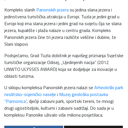
Kompleks slanih
Panonskih jezera
su jedina slana jezera i
jedinstvena turistička atrakcija u Evropi. Tuzla je jedini grad u
Evropi koji ima slana jezera i jedini grad na svijetu čija se slana
jezera, kupalište i plaža nalaze u centru grada. Kompleks
Panonskih jezera čine tri jezera različite veličine i dubine, te
Slani slapovi.
Podsjećamo, Grad Tuzla dobitnik je najvišeg priznanja Svjetske
turističke organizacije Odisej, „Ujedinjenih nacija“ (2012
UNWTO ULYSSES AWARD) koja se dodjeljuje za inovacije u
oblasti turizma.
U sklopu kompleksa Panonskih jezera nalazi se
Arheološki park
neolitsko-sojeničko naselje
i
Muzej geološka postavka
“Pannonica”
, dječiji zabavni park, sportski tereni, te mnogi
drugi ugostiteljski, kulturni i zabavni sadržaji. Do sada je u
kompleksu Panonike uživalo više miliona posjetilaca.