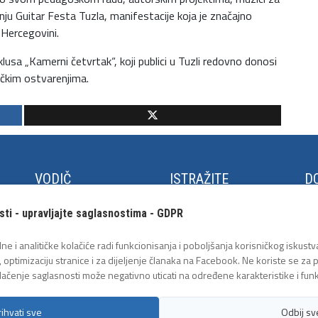
nju Guitar Festa Tuzla, manifestacije koja je značajno
i Hercegovini.
klusa „Kamerni četvrtak“, koji publici u Tuzli redovno donosi
ičkim ostvarenjima.
VODIČ
ISTRAŽITE
DO
Kako do Tuzle
Panonska jezera
Fe
sti - upravljajte saglasnostima - GDPR
Turistički info centar
Trg Slobode
Cu
ja
Međunarodni aerodrom
Arheološki park
Lje
ne i analitičke kolačiće radi funkcionisanja i poboljšanja korisničkog iskustva
Tuzla
Geološka postavka
Tu
, optimizaciju stranice i za dijeljenje članaka na Facebook. Ne koriste se za
Javni prevoz
Tuz
lačenje saglasnosti može negativno uticati na određene karakteristike i funk
rihvati sve
Odbij sv