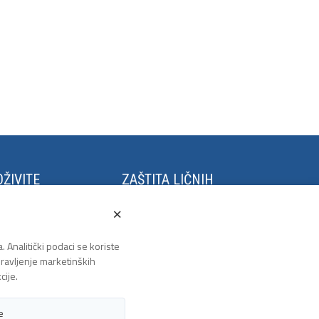
ŽIVITE
ZAŠTITA LIČNIH
PODATAKA
stival Kaleidoskop
×
m Grano Salis
Politika privatnosti
to u Tuzli
. Analitički podaci se koriste
zlanski polumaraton
 pravljenje marketinških
lanska biciklijada
cije.
e