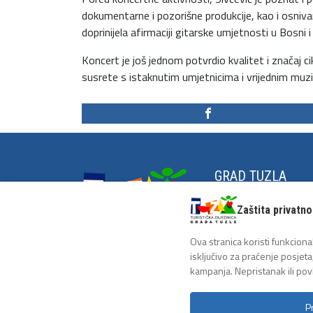
dokumentarne i pozorišne produkcije, kao i osniva
doprinijela afirmaciji gitarske umjetnosti u Bosni 
Koncert je još jednom potvrdio kvalitet i značaj ci
susrete s istaknutim umjetnicima i vrijednim muz
GRAD TUZLA
Grad na zrnu soli
Zaštita privatno
Historija Tuzle
Antifašistička tradici
Ova stranica koristi funkcional
isključivo za praćenje posjeta
kampanja. Nepristanak ili pov
P