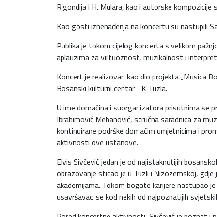
Rigondija i H. Mulara, kao i autorske kompozicije
Kao gosti iznenađenja na koncertu su nastupili Sar
Publika je tokom cijelog koncerta s velikom pažnj
aplauzima za virtuoznost, muzikalnost i interpret
Koncert je realizovan kao dio projekta „Musica Bo
Bosanski kulturni centar TK Tuzla.
U ime domaćina i suorganizatora prisutnima se pri
Ibrahimović Mehanović, stručna saradnica za muzič
kontinuirane podrške domaćim umjetnicima i promo
aktivnosti ove ustanove.
Elvis Sivčević jedan je od najistaknutijih bosansk
obrazovanje sticao je u Tuzli i Nizozemskoj, gdje 
akademijama. Tokom bogate karijere nastupao je 
usavršavao se kod nekih od najpoznatijih svjetskih
Pored koncertne aktivnosti, Sivčević je poznat 