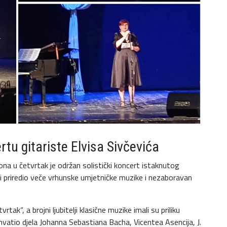
rtu gitariste Elvisa Sivčevića
 u četvrtak je održan solistički koncert istaknutog
lici priredio veče vrhunske umjetničke muzike i nezaboravan
tak“, a brojni ljubitelji klasične muzike imali su priliku
hvatio djela Johanna Sebastiana Bacha, Vicentea Asencija, J.