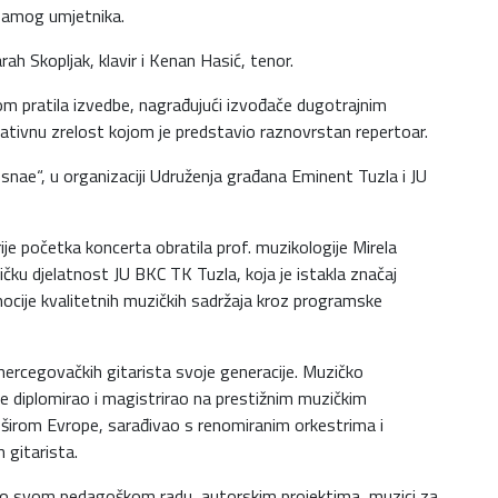
 samog umjetnika.
ah Skopljak, klavir i Kenan Hasić, tenor.
om pratila izvedbe, nagrađujući izvođače dugotrajnim
ativnu zrelost kojom je predstavio raznovrstan repertoar.
snae“, u organizaciji Udruženja građana Eminent Tuzla i JU
je početka koncerta obratila prof. muzikologije Mirela
ku djelatnost JU BKC TK Tuzla, koja je istakla značaj
cije kvalitetnih muzičkih sadržaja kroz programske
ohercegovačkih gitarista svoje generacije. Muzičko
je diplomirao i magistrirao na prestižnim muzičkim
širom Evrope, sarađivao s renomiranim orkestrima i
 gitarista.
i po svom pedagoškom radu, autorskim projektima, muzici za