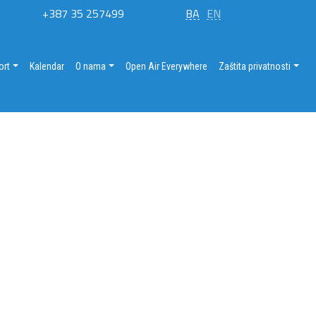
+387 35 257499
BA
EN
ort
Kalendar
O nama
Open Air Everywhere
Zaštita privatnosti