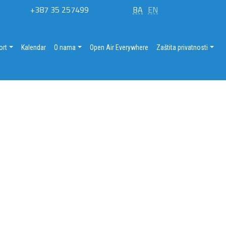
+387 35 257499
BA
EN
ort
Kalendar
O nama
Open Air Everywhere
Zaštita privatnosti