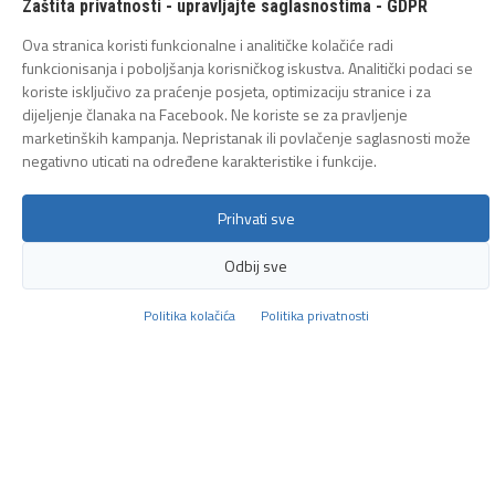
Zaštita privatnosti - upravljajte saglasnostima - GDPR
2026
Ova stranica koristi funkcionalne i analitičke kolačiće radi
funkcionisanja i poboljšanja korisničkog iskustva. Analitički podaci se
koriste isključivo za praćenje posjeta, optimizaciju stranice i za
dijeljenje članaka na Facebook. Ne koriste se za pravljenje
Panonska jezera - Jedina slana jezera u
marketinških kampanja. Nepristanak ili povlačenje saglasnosti može
Evropi: Grad Tuzla dobitnik 'NWTO
negativno uticati na određene karakteristike i funkcije.
ULYSSES AWARD'
Saznajte više
Prihvati sve
Odbij sve
Politika kolačića
Politika privatnosti
Aktuelno